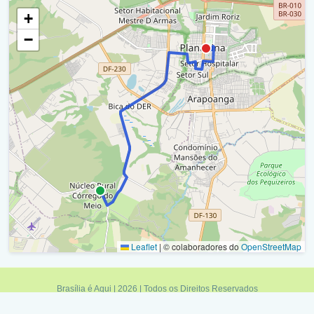
+
Via Ns 1/ Setor Hospitalar / Ra Vi
−
Via Ns 1 / Q 3/4 Vila Buritis / Ra Vi
Via Wl 2 / Q 3 Vila Buritis / Ra Vi
Via Ns 1 / Ra Vi
Retorno - Via Ns 1 (Via Wl 2 / Setor De Hotéis E
Diversões) / Ra Vi
Via Wl 2 / Setor De Hotéis E Diversões (Shd) / Ra Vi
Via Ns 1 / Q 3 Vila Buritis / Ra Vi
Setor Residencial Leste / Ra Vi
Leaflet
|
© colaboradores do
OpenStreetMap
Rodoviária De Planaltina / Ra Vi
Brasília é Aqui | 2026 | Todos os Direitos Reservados
Política de Privacidade
|
Termos de Uso
|
Fale Conosco
|
Feed RSS