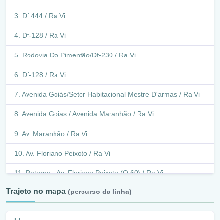
Df 444 / Ra Vi
Avenida Contorno / Vila Vicentina / Ra Vi
Df-128 / Ra Vi
Avenida Contorno / Q 1/4 Vila Vicentina / Ra Vi
Rodovia Do Pimentão/Df-230 / Ra Vi
Rua Piauí / Ra Vi
Df-128 / Ra Vi
Avenida Marechal Deodoro / Ra Vi
Avenida Goiás/Setor Habitacional Mestre D'armas / Ra Vi
Av. Floriano Peixoto / Ra Vi
Avenida Goias / Avenida Maranhão / Ra Vi
Rua Hugo Lobo / Ra Vi
Av. Maranhão / Ra Vi
Av. Floriano Peixoto / Ra Vi
Av. Floriano Peixoto / Ra Vi
Retorno - Av. Floriano Peixoto (Q 60) / Ra Vi
Av. Floriano Peixoto / Ra Vi
Retorno - Av. Floriano Peixoto (Q 60) / Ra Vi
Trajeto no mapa
(percurso da linha)
Av. Maranhão / Ra Vi
Av. Floriano Peixoto / Ra Vi
Avenida Maranhão / Avenida Goias / Ra Vi
Avenida Floriano Peixoto / Avenida Marechal Deodoro /