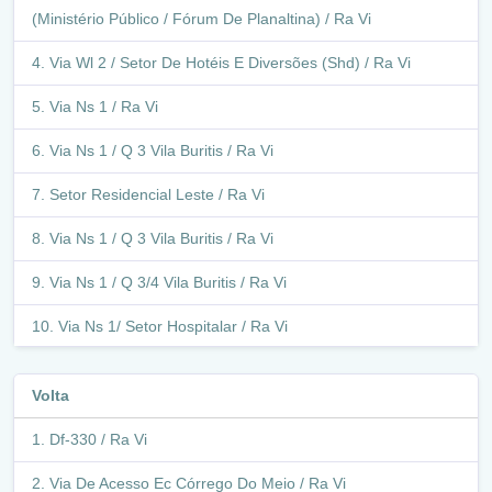
(Ministério Público / Fórum De Planaltina) / Ra Vi
Via Wl 2 / Setor De Hotéis E Diversões (Shd) / Ra Vi
Via Ns 1 / Ra Vi
Via Ns 1 / Q 3 Vila Buritis / Ra Vi
Setor Residencial Leste / Ra Vi
Via Ns 1 / Q 3 Vila Buritis / Ra Vi
Via Ns 1 / Q 3/4 Vila Buritis / Ra Vi
Via Ns 1/ Setor Hospitalar / Ra Vi
Retorno - Via Ns 1 / Q 5 Vila Buritis (Q 4 - -Vila Vicentina)
/ Ra Vi
Volta
Df-330 / Ra Vi
Via Ns 1/ Setor Hospitalar / Ra Vi
Via De Acesso Ec Córrego Do Meio / Ra Vi
Via Wl 5 / Setor Hospitalar / Ra Vi