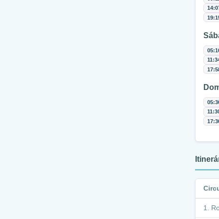
14:0
19:1
Sáb
05:1
11:3
17:5
Dom
05:3
11:3
17:3
Itiner
Circ
Ro