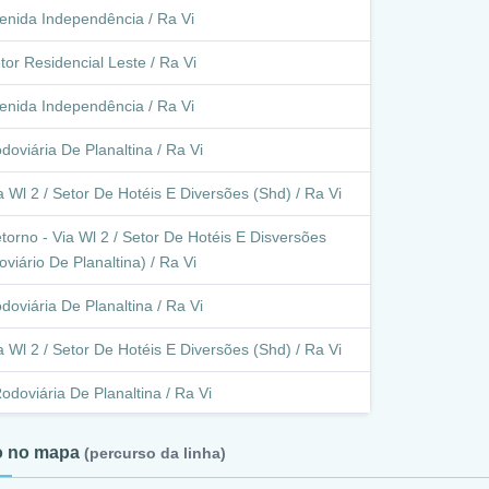
enida Independência / Ra Vi
tor Residencial Leste / Ra Vi
enida Independência / Ra Vi
doviária De Planaltina / Ra Vi
a Wl 2 / Setor De Hotéis E Diversões (Shd) / Ra Vi
torno - Via Wl 2 / Setor De Hotéis E Disversões
viário De Planaltina) / Ra Vi
doviária De Planaltina / Ra Vi
a Wl 2 / Setor De Hotéis E Diversões (Shd) / Ra Vi
odoviária De Planaltina / Ra Vi
ia Wl 2 / Setor De Hotéis E Diversões (Shd) / Ra Vi
to no mapa
(percurso da linha)
etorno - Via Ns 1 (Via Wl 2 / Q 3 Vila Buritis) / Ra