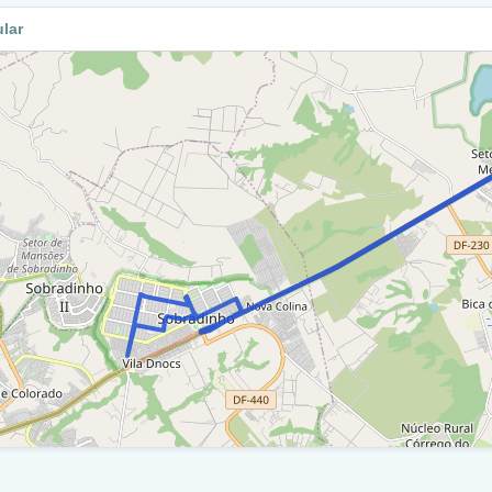
ular
ia Wl 2 / Setor De Hotéis E Diversões (Shd) / Ra Vi
ia Ns 1 / Q 3/4 Vila Buritis / Ra Vi
ia Ns 1 / Q 3 Vila Buritis / Ra Vi
etorno - Via Ns 1 (Via Wl 2 / Q 3 Vila Buritis) / Ra
ia Ns 1 / Ra Vi
etorno - Via Ns 1 (Via Wl 2 / Setor De Hotéis E
sões) / Ra Vi
ia Wl 2 / Q 3 Vila Buritis / Ra Vi
ia Ns 1 / Ra Vi
uadra 2 Conjunto A / Ra Vi