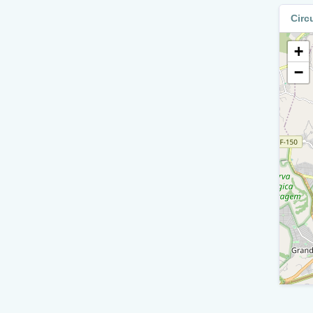
Vi
Circ
V
+
V
−
V
R
Vi
V
R
Diver
V
V
Q