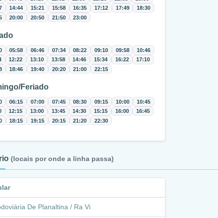
7
14:44
15:21
15:58
16:35
17:12
17:49
18:30
5
20:00
20:50
21:50
23:00
ado
0
05:58
06:46
07:34
08:22
09:10
09:58
10:46
4
12:22
13:10
13:58
14:46
15:34
16:22
17:10
8
18:46
19:40
20:20
21:00
22:15
ingo/Feriado
0
06:15
07:00
07:45
08:30
09:15
10:00
10:45
0
12:15
13:00
13:45
14:30
15:15
16:00
16:45
0
18:15
19:15
20:15
21:20
22:30
ário
(locais por onde a linha passa)
ular
doviária De Planaltina / Ra Vi