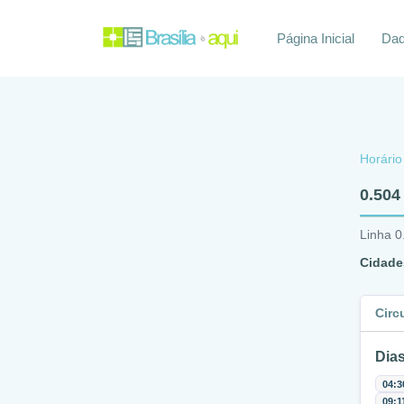
Página Inicial
Daq
Horário
0.504
Linha 0
Cidade
Circ
Dias
04:3
09:1