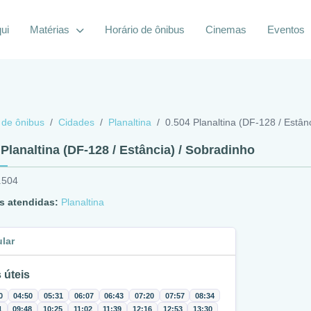
ui
Matérias
Horário de ônibus
Cinemas
Eventos
 de ônibus
Cidades
Planaltina
0.504 Planaltina (DF-128 / Estân
 Planaltina (DF-128 / Estância) / Sobradinho
.504
s atendidas:
Planaltina
ular
 úteis
0
04:50
05:31
06:07
06:43
07:20
07:57
08:34
1
09:48
10:25
11:02
11:39
12:16
12:53
13:30