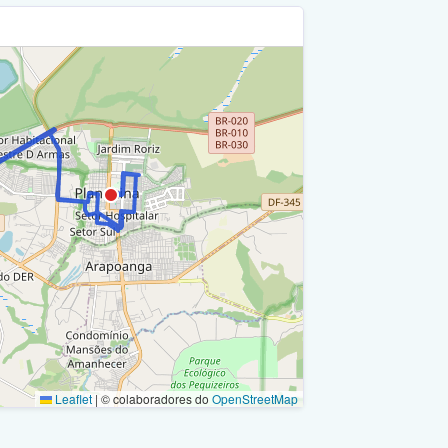
Leaflet
|
© colaboradores do
OpenStreetMap