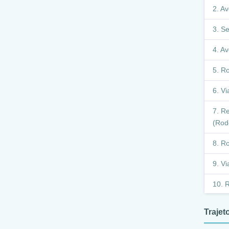
Av
Se
Av
Ro
Vi
Re
(Rodo
Ro
Vi
R
V
Traje
R