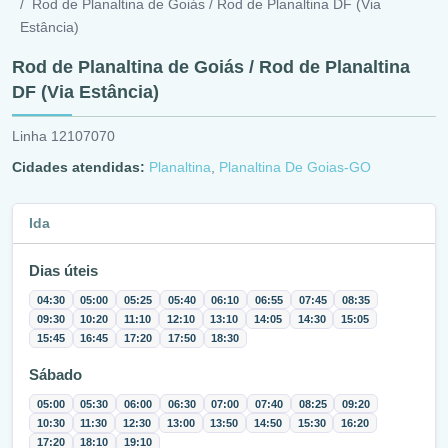
Rod de Planaltina de Goiás / Rod de Planaltina DF (Via
Estância)
Rod de Planaltina de Goiás / Rod de Planaltina
DF (Via Estância)
Linha 12107070
Cidades atendidas:
Planaltina
,
Planaltina De Goias-GO
Ida
Dias úteis
04:30
05:00
05:25
05:40
06:10
06:55
07:45
08:35
09:30
10:20
11:10
12:10
13:10
14:05
14:30
15:05
15:45
16:45
17:20
17:50
18:30
Sábado
05:00
05:30
06:00
06:30
07:00
07:40
08:25
09:20
10:30
11:30
12:30
13:00
13:50
14:50
15:30
16:20
17:20
18:10
19:10