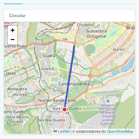
Marginal - Epia / Ra I
Circular
Epia / Df-003 / Br-450 / Ra I
+
Df 003 - Retorno / Ra I
−
Epia / Df-003 / Br-450 / Ra I
Retorno - Epia / Df-033 / Br-450 (Viplan) / Ra I
Epia / Df-003 / Br-450 / Ra I
Epia / Df-003 / Br-450 / Ra X
Retorno - Epia / Df-033 / Br-450 (Viplan) / Ra X
Epia / Df-003 / Br-450 / Ra X
Estrada Parque Indústria E Abastecimento / Ra X
Leaflet
|
© colaboradores do
OpenStreetMap
Epia / Df-003 / Br-450 / Ra X