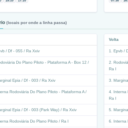
0
15:10
17:10
07:30
16
ário
(locais por onde a linha passa)
Volta
vb / Df - 055 / Ra Xxiv
Epvb / D
doviária Do Plano Piloto - Plataforma A - Box 12 /
Rodoviár
Ra I
rginal Epia / Df - 003 / Ra Xxiv
Marginal
terna Rodoviária Do Plano Piloto - Plataforma A /
Interna 
Ra I
rginal Epia / Df - 003 (Park Way) / Ra Xxiv
Marginal
terna Rodoviária Do Plano Piloto / Ra I
Interna 