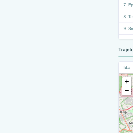
Ep
Te
Sm
E
Traje
E
R
Ida
Pilot
+
S
−
I
S
E
S