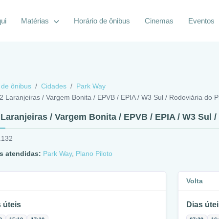
ui
Matérias
Horário de ônibus
Cinemas
Eventos
 de ônibus
Cidades
Park Way
2 Laranjeiras / Vargem Bonita / EPVB / EPIA / W3 Sul / Rodoviária do P
 Laranjeiras / Vargem Bonita / EPVB / EPIA / W3 Sul /
.132
s atendidas:
Park Way
,
Plano Piloto
Volta
 úteis
Dias útei