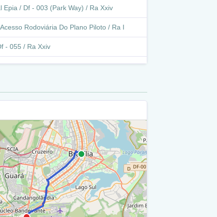
 Epia / Df - 003 (Park Way) / Ra Xxiv
Acesso Rodoviária Do Plano Piloto / Ra I
f - 055 / Ra Xxiv
a Rodoviária Do Plano Piloto / Ra I
 14 - 15 / Ra Xxiv
onumental / Via S1 / Ra I
 18 - 24 / Ra Xxiv
e Acesso Rodoviária Do Plano Piloto / Ra I
recho 1 - Quadra 24 / Ra Xxiv
onumental / Via N1 / Ra I
 25 / Ra Xxiv