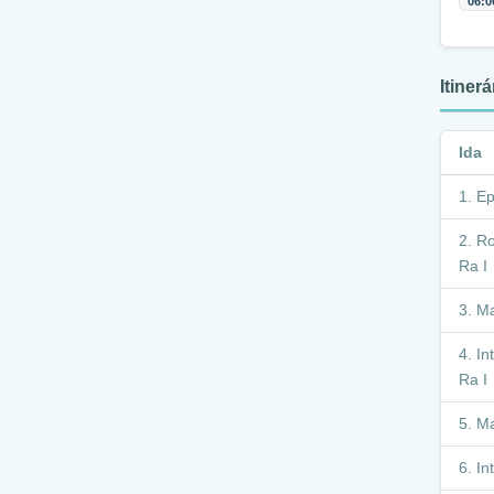
06:0
Itiner
Ida
Ep
Ro
Ra I
Ma
In
Ra I
Ma
In