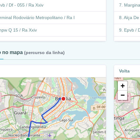
vb / Df - 055 / Ra Xxiv
Marginal
rminal Rodoviário Metropolitano / Ra I
Alça De 
pw Q 15 / Ra Xxiv
Epvb / D
ixo Monumental / Via S1 / Ra I
Intern
to no mapa
(percurso da linha)
pvb / Df - 055 / Ra Xxiv
Smpw Q
etorno - Eixo Monumental (Rodoviária Do Plano
Eixo M
Volta
o) / Ra I
Smpw Q
+
mpw Q 14 - 15 / Ra Xxiv
Alça D
−
nterna Rodoviária Do Plano Piloto / Ra I
Smpw T
mpw Q 18 - 24 / Ra Xxiv
Eixo M
ixo Monumental / Via N1 / Ra I
Smpw Q
mpw Trecho 1 - Quadra 24 / Ra Xxiv