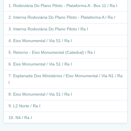
Epct / Df-001 / Ra Xxviii
Rodoviária Do Plano Piloto - Plataforma A - Box 11 / Ra I
Acesso A Avenida Pincipal / Itapoã / Ra Xxviii
Interna Rodoviária Do Plano Piloto - Plataforma A / Ra I
Avenida Pincipal / Itapoã / Ra Xxviii
Interna Rodoviária Do Plano Piloto / Ra I
Marginal Epct / Df-001 / Itapoã / Ra Xxviii
Eixo Monumental / Via S1 / Ra I
Avenida Pincipal / Itapoã / Ra Xxviii
Retorno - Eixo Monumental (Catedral) / Ra I
Q 59 Condomínio Del Lago I / Condomíneio Del Lago Ii /
Eixo Monumental / Via S1 / Ra I
Ra Xxviii
Esplanada Dos Ministérios / Eixo Monumental / Via N1 / Ra
Avenida Pincipal / Itapoã / Ra Xxviii
I
Condomínio Del Lago Ii / Ra Xxviii
Eixo Monumental / Via S1 / Ra I
Avenida Pincipal / Itapoã / Ra Xxviii
L2 Norte / Ra I
Q 3 / Ra Xxviii
N4 / Ra I
Comercial - Itapoã / Ra Xxviii
L2 Norte / Ra I