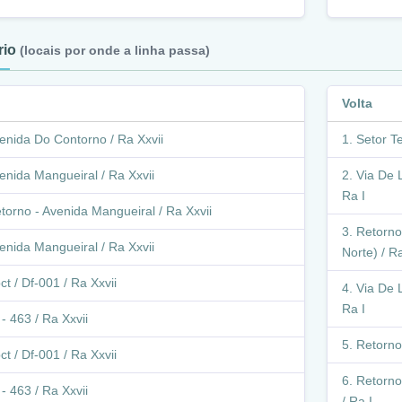
ário
(locais por onde a linha passa)
Volta
enida Do Contorno / Ra Xxvii
Setor Te
enida Mangueiral / Ra Xxvii
Via De L
Ra I
torno - Avenida Mangueiral / Ra Xxvii
Retorno
enida Mangueiral / Ra Xxvii
Norte) / Ra
ct / Df-001 / Ra Xxvii
Via De L
Ra I
 - 463 / Ra Xxvii
Retorno 
ct / Df-001 / Ra Xxvii
Retorno 
 - 463 / Ra Xxvii
/ Ra I