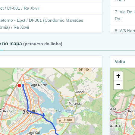
ct / Df-001 / Ra Xxvii
Via De L
Ra I
etorno - Epct / Df-001 (Condomío Mansões
órnia) / Ra Xxvii
W3 Nort
pct / Df-001 / Ra Xxvii
Retorno
to no mapa
(percurso da linha)
etorno - Epct / Df-001 (Consomínio Portal Do
W3 Nor
 / Ra Xxvii
Volta
Crn 70
pct / Df-001 / Ra Xxvii
+
W3 Nor
arginal Epct / Df - 001 / Jardim Botânico / Ra Xxvii
−
N2 / R
pct / Df-001 / Ra Xxvii
W3 Nor
pct / Df-001 / Ra Xvi
Viadut
pjk / Df - 027 / Ra Xvi
Eixo Monum
iaduto - Epjk / Df - 027 (Viaduto Epdb Sobre Epjk)
Eixo M