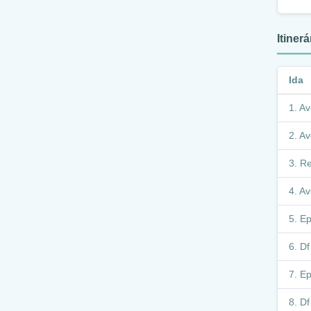
Itiner
Ida
Av
Av
Re
Av
Ep
Df
Ep
Df