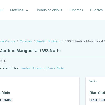
ui
Matérias
Horário de ônibus
Cinemas
Eventos
 de ônibus
Cidades
Jardim Botânico
180.6 Jardins Mangueiral 
 Jardins Mangueiral / W3 Norte
80.6
s atendidas:
Jardim Botânico
,
Plano Piloto
Volta
 úteis
Dias útei
0
07:00
17:20
18