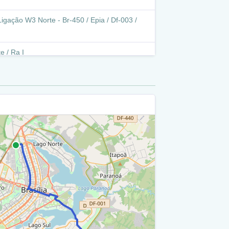
igação W3 Norte - Br-450 / Epia / Df-003 /
e / Ra I
 - W3 Norte (Antaq) / Ra I
te / Ra I
4/705 / Ra I
te / Ra I
a I
te / Ra I
o - Eixo Monumental (Viaduto W3 Sul/ Norte -
ental) / Ra I
onumental / Via S1 / Ra I