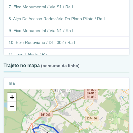
Br-479/Df-250 / Ra Vii
Eixo Monumental / Via S1 / Ra I
Br-479 / Df-250 / Ra Vii
Alça De Acesso Rodoviária Do Plano Piloto / Ra I
Retorno - Br-479/Df-250 / Ra Vii
Eixo Monumental / Via N1 / Ra I
Br-479/Df-250 / Ra Vii
Eixo Rodoviário / Df - 002 / Ra I
Retorno - Br-479/Df-250 / Ra Vii
Eixo L Norte / Ra I
Br-479/Df-250 / Ra Vii
Trajeto no mapa
(percurso da linha)
Tesourinha 216/215 / Ra I
Br-479/Df-250 / Ra Xxviii
Eixo L Norte / Ra I
Ida
Garagem Coobrataete - Df 250 / Ra Xxviii
Acesso Viaduto Eixo L2 Norte / Df-002 / Ra I
+
Br-479/Df-250 / Ra Xxviii
Eixo L Norte / Ra I
−
Retorno - Br - 479/ Df -250 / Ra Xxviii
Acesso Viaduto Eixo L2 Norte / Df-002 / Ra I
Br-479/Df-250 / Ra Xxviii
Retorno Ttn / W3 Norte - L4 Norte / Ra I
Comercial - Itapoã / Ra Xxviii