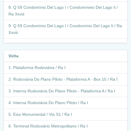
Q 59 Condomínio Del Lago I / Condomíneio Del Lago Ii /
Ra Xxviii
Q 59 Condomínio Del Lago I / Condomínio Del Lago Ii / Ra
Xxviii
Avenida Pincipal / Itapoã / Ra Xxviii
Volta
Condomínio Del Lago Ii / Ra Xxviii
Plataforma Rodoviária / Ra I
Avenida Pincipal / Itapoã / Ra Xxviii
Rodoviária Do Plano Piloto - Plataforma A - Box 15 / Ra I
Q 3 / Ra Xxviii
Interna Rodoviária Do Plano Piloto - Plataforma A / Ra I
Marginal Br-479 / Df-250 / Condomínio Novo Horizonte /
Ra Xxviii
Interna Rodoviária Do Plano Piloto / Ra I
Q 3 / Ra Xxviii
Eixo Monumental / Via S1 / Ra I
Br-479/Df-250 / Ra Xxviii
Terminal Rodoviário Metropolitano / Ra I