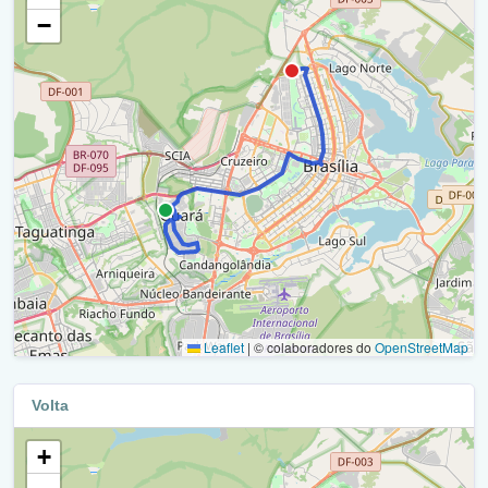
Balão - Via Central I / Ra X
−
Via De Ligação W3 Norte - Br-450 / Epia / Df-003 / Ra I
Via Central I - Qi 11 / Ra X
W3 Norte / Ra I
Via Central I - Qi 07 / Ra X
Retorno - W3 Norte (516 Norte) / Ra I
Via Central I - Qi 01 / Ra X
W3 Norte / Ra I
Marginal / Eptg / Df-085 / Ra X
Crn 714/ 715 / Ra I
Marginal / Eptg / Df-085 / Ra I
W3 Norte / Ra I
Epig / Octogonal / Ra I
Crn 704/705 / Ra I
Espm / Ra I
W3 Norte / Ra I
Leaflet
|
© colaboradores do
OpenStreetMap
Epig / Octogonal / Ra I
Sqn Q5 / Ra I
Epig / Ra I
Volta
W3 Norte / Ra I
Retorno - Epig (Acesso Parque Da Cidade) / Ra I
+
Shn Quadra 4 / Ra I
Epig / Ra I