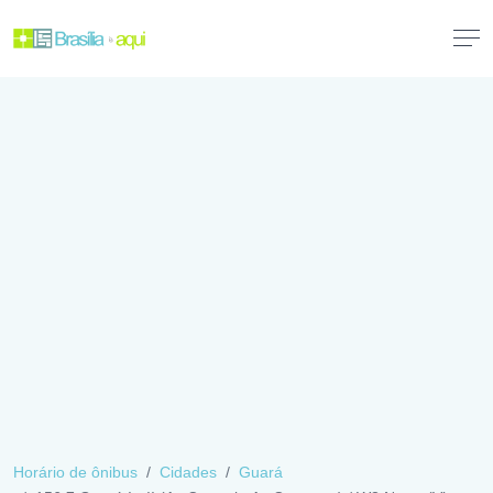
Horário de ônibus
Cidades
Guará