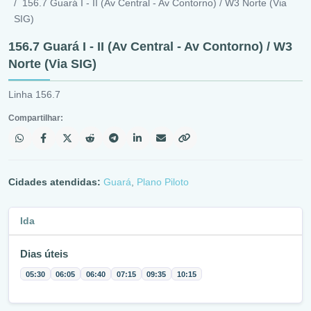
156.7 Guará I - II (Av Central - Av Contorno) / W3 Norte (Via
SIG)
156.7 Guará I - II (Av Central - Av Contorno) / W3
Norte (Via SIG)
Linha 156.7
Compartilhar:
Cidades atendidas:
Guará
,
Plano Piloto
Ida
Dias úteis
05:30
06:05
06:40
07:15
09:35
10:15