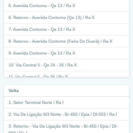
Avenida Contorno - Qe 13 / Ra X
Retorno - Avenida Contorno (Qe 13) / Ra X
Avenida Contorno - Qe 13 / Ra X
Retorno - Avenida Contorno (Feira Do Guará) / Ra X
Avenida Contorno - Qe 13 / Ra X
Via Central Ii - Qe 24 - 26 / Ra X
Via Central Ii - Qe 26 / Ra X
Via Central Ii - Qe 28 - 30 - 32 / Ra X
Volta
Via Central Ii - Qe 34 / Ra X
Setor Terminal Norte / Ra I
Via Central Ii - Qe 36 / Ra X
Via De Ligação W3 Norte - Br-450 / Epia / Df-003 / Ra I
Avenida Contorno - Qe 33 / Ra X
Retorno - Via De Ligação W3 Norte - Br-450 / Epia / Df-