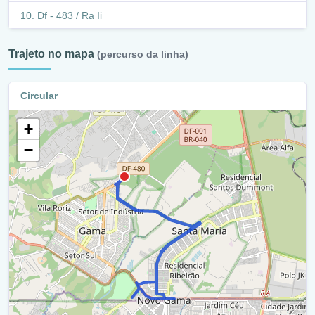
Df - 483 / Ra Ii
Df - 483 / Ra Xiii
Trajeto no mapa
(percurso da linha)
Balão - Avenida Alagados (Qr 211) / Ra Xiii
Circular
Avenida Alagados / Ra Xiii
+
Ac 101 / Ra Xiii
−
Qr 100 / Ra Xiii
Retorno - Qr - 100 / Ra Xiii
Qr 100 / Ra Xiii
Df - 290 / Ra Xiii
Retorno - Df - 290 (Cidade Nova) / Ra Xiii
Df - 290 / Ra Ii