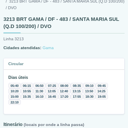
3213 BRT GAMA / DF - 483 / SANTA MARIA SUL (Q.D 100/200)
/ DVO
3213 BRT GAMA / DF - 483 / SANTA MARIA SUL
(Q.D 100/200) / DVO
Linha 3213
Cidades atendidas:
Gama
Circular
Dias úteis
05:40
06:15
06:50
07:25
08:00
08:35
09:10
09:45
10:20
10:55
11:30
12:05
12:40
13:15
13:50
14:25
15:00
15:35
16:10
16:45
17:20
17:55
18:30
19:05
22:10
Itinerário
(locais por onde a linha passa)