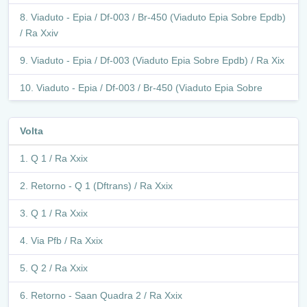
Viaduto - Epia / Df-003 / Br-450 (Viaduto Epia Sobre Epdb)
/ Ra Xxiv
Viaduto - Epia / Df-003 (Viaduto Epia Sobre Epdb) / Ra Xix
Viaduto - Epia / Df-003 / Br-450 (Viaduto Epia Sobre
Epdb) / Ra Xix
Volta
Epia / Df-003 / Br-450 / Ra Xix
Q 1 / Ra Xxix
Marginal - Epia / Df-003 / Br-450 / Ra Xix
Retorno - Q 1 (Dftrans) / Ra Xxix
Marginal - Epia / Df-003 / Br-450 / Ra I
Q 1 / Ra Xxix
Marginal - Epia / Ra I
Via Pfb / Ra Xxix
Marginal - Epia / Df-003 / Br-450 / Ra I
Q 2 / Ra Xxix
Marginal - Epia / Df-003 / Br-450 (Rodoviária
Interestadual) / Ra I
Retorno - Saan Quadra 2 / Ra Xxix