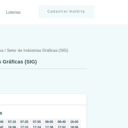
Cadastrar matéria
Loterias
 / Setor de Indústrias Gráficas (SIG)
 Gráficas (SIG)
s
:40
07:10
07:25
07:55
08:05
08:40
16:00
:42
16:56
17:10
17:24
17:38
17:52
18:06