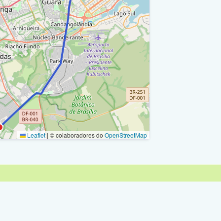
Ra I
Ra Xxii
 Ra Xxii
Ra Xxii
01/100 / Ra Xxii
Ra Xxii
01/100 / Ra Xxii
Leaflet
|
© colaboradores do
OpenStreetMap
Ra Xxii
o - Epig (Acesso Epcb) / Ra Xxii
Ra Xxii
o - Epig (Complexo Pcdf) / Ra Xxii