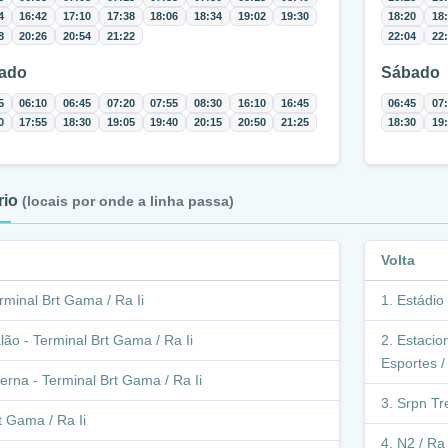
4
16:42
17:10
17:38
18:06
18:34
19:02
19:30
18:20
18
8
20:26
20:54
21:22
22:04
22
ado
Sábado
5
06:10
06:45
07:20
07:55
08:30
16:10
16:45
06:45
07
0
17:55
18:30
19:05
19:40
20:15
20:50
21:25
18:30
19
ário
(locais por onde a linha passa)
Volta
rminal Brt Gama / Ra Ii
Estádio 
lão - Terminal Brt Gama / Ra Ii
Estacio
Esportes /
terna - Terminal Brt Gama / Ra Ii
Srpn Tre
t Gama / Ra Ii
N2 / Ra 