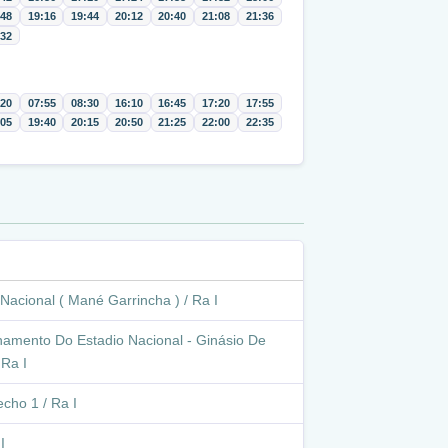
:48
19:16
19:44
20:12
20:40
21:08
21:36
:32
:20
07:55
08:30
16:10
16:45
17:20
17:55
:05
19:40
20:15
20:50
21:25
22:00
22:35
Nacional ( Mané Garrincha ) / Ra I
namento Do Estadio Nacional - Ginásio De
 Ra I
cho 1 / Ra I
I