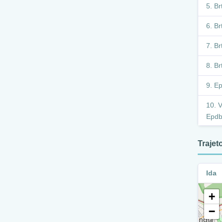
Br
Br
Br
Br
Ep
V
Epdb
V
Traje
Ra X
V
Ida
Epdb
+
E
−
M