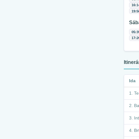
16:1
19:5
Sáb
05:3
17:2
Itiner
Ida
Te
Ba
In
Br