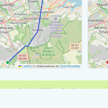
Epig / 
arginal - Epia / Df-003 / Br-450 / Ra I
Epig / 
arginal - Epia / Df-003 / Br-450 (Rodoviária
Q 6/8 /
estadual) / Ra I
Epig / 
arginal - Epia / Df-003 / Br-450 / Ra I
Sqsw 1
pia / Df-003 / Br-450 / Ra I
Epig / 
pig / Ra I
Sqsw 1
etorno - Epig (Acesso Parque Da Cidade) / Ra I
Leaflet
|
© colaboradores do
OpenStreetMap
Epig / 
pig / Ra I
Retorn
etorno - Epig (Acesso Epcb) / Ra I
Epig / 
Brasília é Aqui | 2026 | Todos os Direitos Reservados
pig / Ra I
Política de Privacidade
|
Termos de Uso
|
Fale Conosco
|
Feed RSS
Retorn
qsw 102/103 / Ra I
Minas é Aqui
|
Sampa é Aqui
|
Rio é Aqui
|
Brasília é Aqui