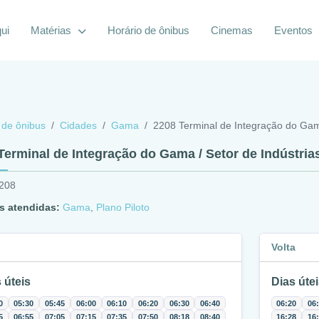
ui
Matérias
Horário de ônibus
Cinemas
Eventos
 de ônibus
Cidades
Gama
2208 Terminal de Integração do Gama
Terminal de Integração do Gama / Setor de Indústrias
2208
s atendidas:
Gama
,
Plano Piloto
Volta
 úteis
Dias útei
0
05:30
05:45
06:00
06:10
06:20
06:30
06:40
06:20
06
5
06:55
07:05
07:15
07:35
07:50
08:18
08:40
16:28
16