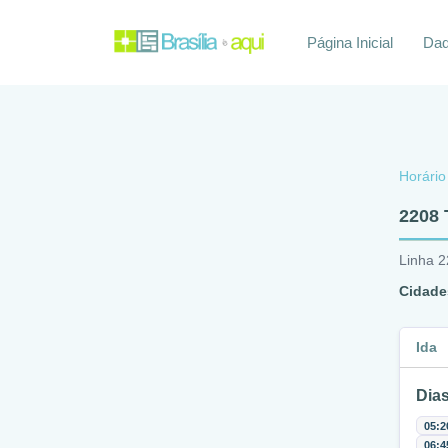
Página Inicial
Daq
Horário
2208 
Linha 
Cidade
Ida
Dias
05:2
06:4