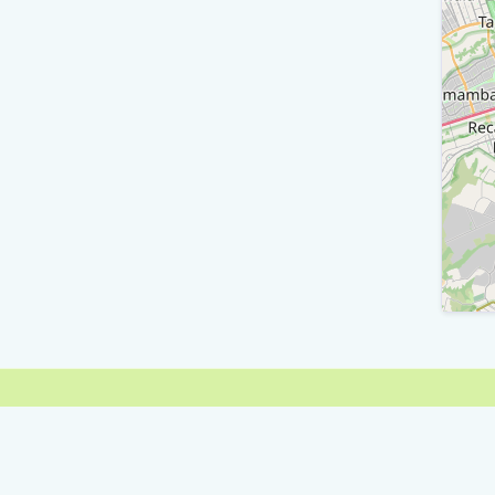
M
M
Inter
M
E
E
R
E
R
E
S