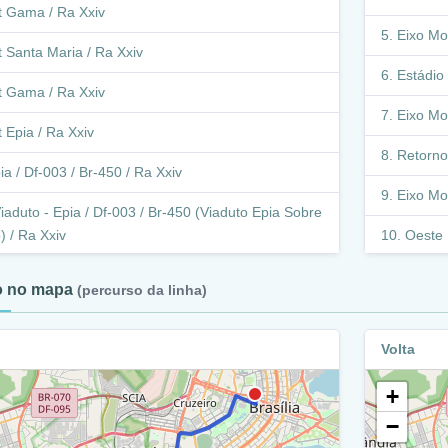
t Gama / Ra Xxiv
Eixo Mo
t Santa Maria / Ra Xxiv
Estádio 
t Gama / Ra Xxiv
Eixo Mo
t Epia / Ra Xxiv
Retorno
ia / Df-003 / Br-450 / Ra Xxiv
Eixo Mo
iaduto - Epia / Df-003 / Br-450 (Viaduto Epia Sobre
) / Ra Xxiv
Oeste 
iaduto - Epia / Df-003 (Viaduto Epia Sobre Epdb) /
Eixo M
to no mapa
(percurso da linha)
ix
Epaa /
iaduto - Epia / Df-003 / Br-450 (Viaduto Epia Sobre
Volta
Retorn
) / Ra Xix
Indígenas)
+
pia / Df-003 / Br-450 / Ra Xix
Eixo M
−
arginal - Epia / Df-003 / Br-450 / Ra Xix