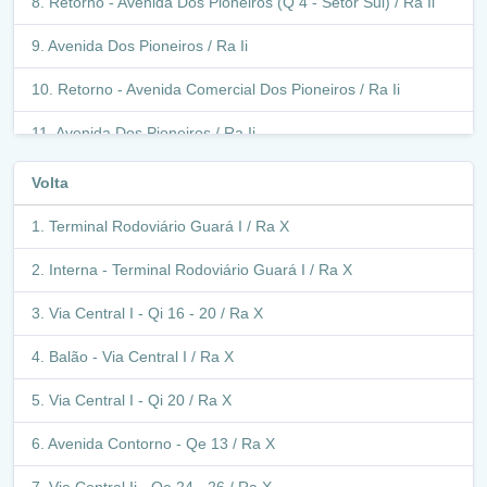
Retorno - Avenida Dos Pioneiros (Q 4 - Setor Sul) / Ra Ii
Avenida Dos Pioneiros / Ra Ii
Retorno - Avenida Comercial Dos Pioneiros / Ra Ii
Avenida Dos Pioneiros / Ra Ii
Ssu Q 1 - 2 / Ra Ii
Volta
Balão - Avenida Roservarte Alves De Sousa / Ssu / Ra Ii
Terminal Rodoviário Guará I / Ra X
Avenida Roservarte Alves De Sousa / Ra Ii
Interna - Terminal Rodoviário Guará I / Ra X
Ssu Q 6 - 4 / Ra Ii
Via Central I - Qi 16 - 20 / Ra X
Avenida Dos Pioneiros / Ra Ii
Balão - Via Central I / Ra X
Balão - Avenida Contorno / Avenida Dos Pioneiros / Ra Ii
Via Central I - Qi 20 / Ra X
Avenida Contorno / Ra Ii
Avenida Contorno - Qe 13 / Ra X
Balão - Avenida Contorno / Avenida Vedovelli Bortolo / Ra
Via Central Ii - Qe 24 - 26 / Ra X