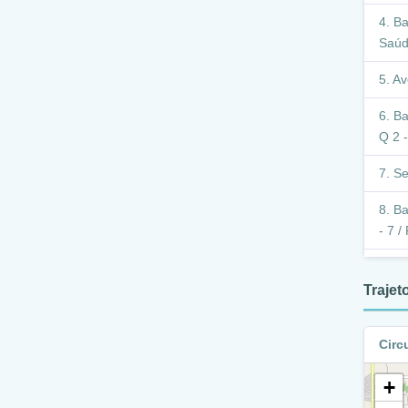
Ba
Saúd
Av
Ba
Q 2 -
Se
Ba
- 7 /
Se
Traje
B
Xxv
Circ
E
+
E