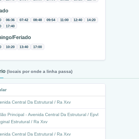
ado
0
06:36
07:42
08:48
09:54
11:00
12:40
14:20
0
17:40
ingo/Feriado
0
10:20
13:40
17:00
ário
(locais por onde a linha passa)
ular
enida Central Da Estrutural / Ra Xxv
lão Principal - Avenida Central Da Estrutural / Epvl
ginal Estrutural / Ra Xxv
enida Central Da Estrutural / Ra Xxv