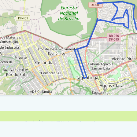
f 097 - Epac / Ra Xxx
olônia Agrícola 26 De Setembro / Acesso A Df-001
 Xxx
olônia Agrícola 26 De Setembro / Acesso A Df-001
I
ua 1 / Ra Xxx
olônia Agrícola 26 De Setembro / Acesso A Df-001
I
olônia Agrícola 26 De Setembro / Acesso A Df-001
 Xxx
f 097 - Epac / Ra Xxx
olônia Agrícola 26 De Setembro / Acesso A Df-001
Brasília é Aqui | 2026 | Todos os Direitos Reservados
 Xxx
Política de Privacidade
|
Termos de Uso
|
Fale Conosco
|
Feed RSS
Minas é Aqui
|
Sampa é Aqui
|
Rio é Aqui
|
Brasília é Aqui