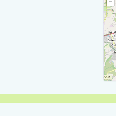
−
D
C
/ Ra
C
/ Ra 
R
C
/ Ra 
C
/ Ra
D
C
/ Ra