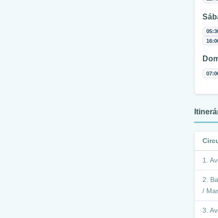
Sáb
05:3
16:0
Dom
07:0
Itiner
Circ
Av
Ba
/ Mar
Av