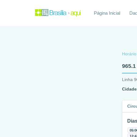
Página Inicial
Daq
Horário
965.1
Linha 9
Cidade
Circ
Dias
05:0
12:4