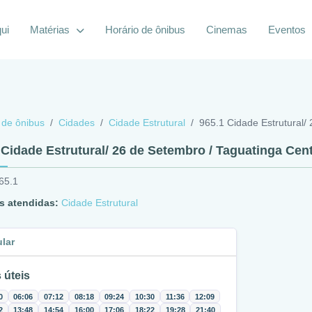
ui
Matérias
Horário de ônibus
Cinemas
Eventos
 de ônibus
Cidades
Cidade Estrutural
965.1 Cidade Estrutural/
 Cidade Estrutural/ 26 de Setembro / Taguatinga Cen
65.1
s atendidas:
Cidade Estrutural
ular
 úteis
0
06:06
07:12
08:18
09:24
10:30
11:36
12:09
2
13:48
14:54
16:00
17:06
18:22
19:28
21:40