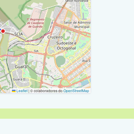
Leaflet
|
© colaboradores do
OpenStreetMap