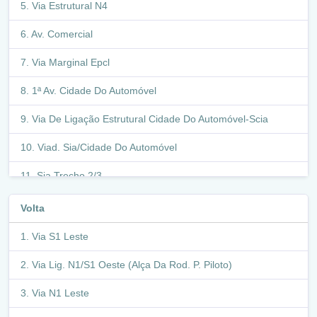
Via Estrutural N4
Av. Comercial
Via Marginal Epcl
1ª Av. Cidade Do Automóvel
Via De Ligação Estrutural Cidade Do Automóvel-Scia
Viad. Sia/Cidade Do Automóvel
Sia Trecho 2/3
Via Ia 1 (Feira Dos Importados)
Volta
Via Aces. À Epia
Via S1 Leste
Epia - Df-003
Via Lig. N1/S1 Oeste (Alça Da Rod. P. Piloto)
Via S1 Oeste (Eixo Monumental)
Via N1 Leste