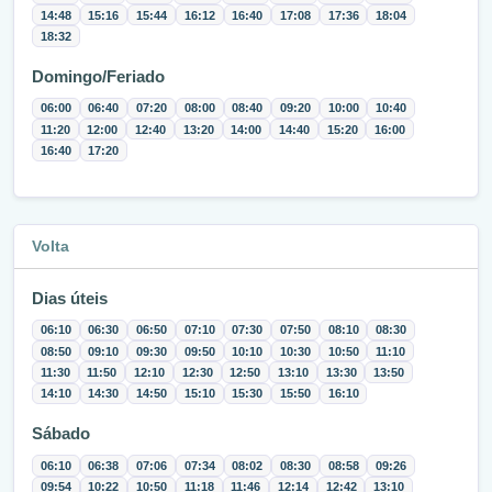
14:48
15:16
15:44
16:12
16:40
17:08
17:36
18:04
18:32
Domingo/Feriado
06:00
06:40
07:20
08:00
08:40
09:20
10:00
10:40
11:20
12:00
12:40
13:20
14:00
14:40
15:20
16:00
16:40
17:20
Volta
Dias úteis
06:10
06:30
06:50
07:10
07:30
07:50
08:10
08:30
08:50
09:10
09:30
09:50
10:10
10:30
10:50
11:10
11:30
11:50
12:10
12:30
12:50
13:10
13:30
13:50
14:10
14:30
14:50
15:10
15:30
15:50
16:10
Sábado
06:10
06:38
07:06
07:34
08:02
08:30
08:58
09:26
09:54
10:22
10:50
11:18
11:46
12:14
12:42
13:10