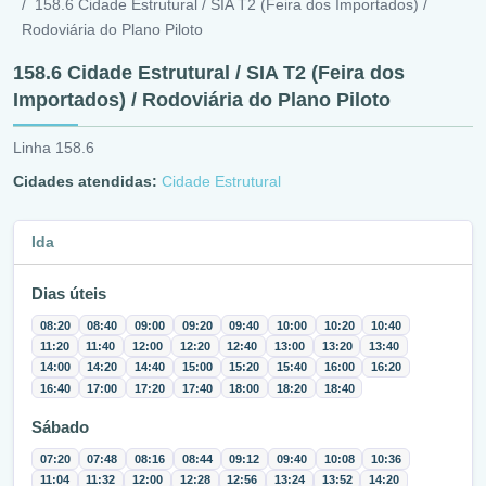
158.6 Cidade Estrutural / SIA T2 (Feira dos Importados) /
Rodoviária do Plano Piloto
158.6 Cidade Estrutural / SIA T2 (Feira dos
Importados) / Rodoviária do Plano Piloto
Linha 158.6
Cidades atendidas:
Cidade Estrutural
Ida
Dias úteis
08:20
08:40
09:00
09:20
09:40
10:00
10:20
10:40
11:20
11:40
12:00
12:20
12:40
13:00
13:20
13:40
14:00
14:20
14:40
15:00
15:20
15:40
16:00
16:20
16:40
17:00
17:20
17:40
18:00
18:20
18:40
Sábado
07:20
07:48
08:16
08:44
09:12
09:40
10:08
10:36
11:04
11:32
12:00
12:28
12:56
13:24
13:52
14:20