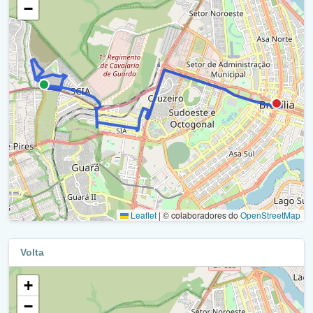
−
Via Estrutural N4
Via Marginal Epcl
Leaflet
|
© colaboradores do
OpenStreetMap
Volta
+
−