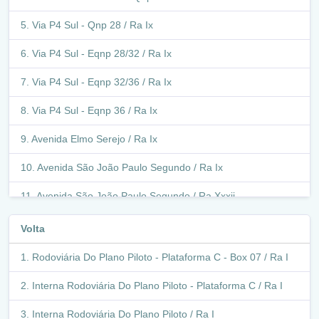
Via P4 Sul - Qnp 28 / Ra Ix
Via P4 Sul - Eqnp 28/32 / Ra Ix
Via P4 Sul - Eqnp 32/36 / Ra Ix
Via P4 Sul - Eqnp 36 / Ra Ix
Avenida Elmo Serejo / Ra Ix
Avenida São João Paulo Segundo / Ra Ix
Avenida São João Paulo Segundo / Ra Xxxii
Condomínio Por Do Sol - Quadra 701 / Ra Xxxii
Volta
Condomínio Por Do Sol - Quadra 701 - Intersecção / Ra
Rodoviária Do Plano Piloto - Plataforma C - Box 07 / Ra I
Xxxii
Interna Rodoviária Do Plano Piloto - Plataforma C / Ra I
Condomínio Por Do Sol - Quadra 701 / Ra Xxxii
Interna Rodoviária Do Plano Piloto / Ra I