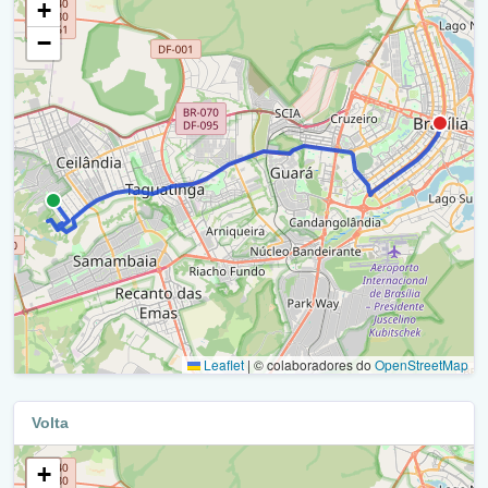
+
Avenida Elmo Serejo / Ra Xxxii
Faixa Exclusiva - Eptg / Ra Xxix
−
Avenida Elmo Serejo / Ra Ix
Faixa Exclusiva - Eptg / Ra X
Avenida Elmo Serejo / Ra Iii
Faixa Exclusiva - Eptg / Ra Xxx
Avenida Elmo Serejo / Ra Iii
Eptg / Ra Xxx
Avenida Elmo Serejo / Ra Iii
Faixa Exclusiva - Eptg / Ra Xxx
Avenida Elmo Serejo / Ra Iii
Pista Brt Oeste - Centro De Taguatinga / Ra Xxx
Via Estádio / Avenida Elmo Serejo / Df-085 / Ra Iii
Pista Brt Oeste - Centro De Taguatinga / Ra Iii
Pista Brt Oeste - Centro De Taguatinga / Ra Iii
Brt Oeste - Taguatinga Centro / Ra Iii
Acesso A Pista Brt Oeste - Centro De Taguatinga / Ra Iii
Leaflet
|
© colaboradores do
OpenStreetMap
Via Estádio / Avenida Elmo Serejo / Df-085 / Ra Iii
Pista Brt Oeste - Centro De Taguatinga / Ra Iii
Avenida Comercial Norte / Ra Iii
Volta
Pista Brt Oeste - Centro De Taguatinga / Ra Xx
Via Estádio / Avenida Elmo Serejo / Df-085 / Ra Iii
+