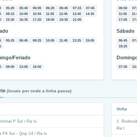
0
05:20
05:40
06:00
06:20
06:45
07:15
07:45
06:50
07
0
09:15
10:00
10:55
11:50
12:45
13:40
14:35
11:05
11:
0
15:30
16:35
17:20
18:00
19:30
21:00
17:05
17
ado
Sábado
5
05:25
06:45
08:25
10:05
11:45
13:25
15:05
06:45
07
5
18:25
ingo/Feriado
Domingo
0
09:00
13:05
16:05
07:30
10
ário
(locais por onde a linha passa)
Volta
rminal P Sul / Ra Ix
Rodoviár
Ra I
a P4 Sul - Qnp 24 / Ra Ix