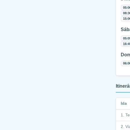
05:0
08:3
15:0
Sáb
05:0
16:4
Dom
06:0
Itiner
Ida
Te
Vi