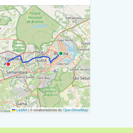
 I
a Rodoviária Do Plano Piloto - Plataforma D -
 I
 Rodoviária Do Plano Piloto - Plataforma D -
 I
a Rodoviária Do Plano Piloto - Plataforma D -
 I
a Rodoviária Do Plano Piloto - Plataforma D -
 I
a Rodoviária Do Plano Piloto - Plataforma D -
 I
a Rodoviária Do Plano Piloto / Ra I
Leaflet
|
© colaboradores do
OpenStreetMap
e Acesso Rodoviária Do Plano Piloto / Ra I
onumental / Via N1 / Ra I