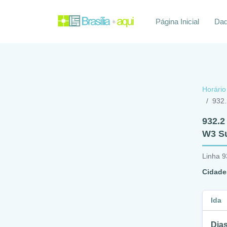
Página Inicial
Daq
Horário
932.
932.2
W3 Su
Linha 9
Cidade
Ida
Dias