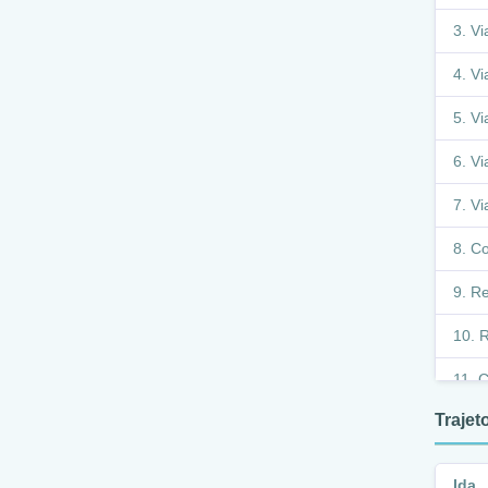
Vi
Vi
Vi
Vi
Vi
Co
Re
R
C
Traje
L
S
Ida