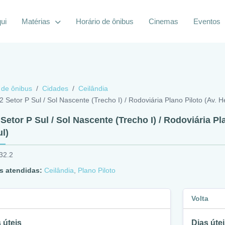
ui
Matérias
Horário de ônibus
Cinemas
Eventos
 de ônibus
Cidades
Ceilândia
2 Setor P Sul / Sol Nascente (Trecho I) / Rodoviária Plano Piloto (Av. 
 Setor P Sul / Sol Nascente (Trecho I) / Rodoviária Pl
l)
32.2
s atendidas:
Ceilândia
,
Plano Piloto
Volta
 úteis
Dias útei