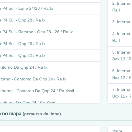
Interna 
a P4 Sul - Eqnp 24/28 / Ra Ix
Ra I
a P4 Sul - Qnp 28 / Ra Ix
Interna 
a P4 Sul - Retorno - Qnp 28 - 26 / Ra Ix
Interna 
Ra I
a P4 Sul - Qnp 26 / Ra Ix
Interna 
a P4 Sul - Qnp 22 / Ra Ix
Box 13 / R
ntorno Da Qnp 24 / Ra Ix
Interna 
Box 12 / R
torno - Contorno Da Qnp 24 / Ra Ix
Interna 
etorno - Contorno Da Qnp 24 / Ra Xxxii
Box 11 / R
ontorno Da Qnp 24 / Ra Xxxii
Interna 
to no mapa
(percurso da linha)
igação P Sul - Trecho I (Sol Nascente) / Ra Xxxii
Ra I
etor Habitacional Sol Nascente Trecho I / Ra Xxxii
Interna 
Volta