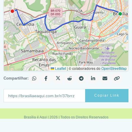
Leaflet
|
© colaboradores do
OpenStreetMap
Compartilhar:
Copiar Link
Brasília é Aqui | 2026 | Todos os Direitos Reservados
Política de Privacidade
|
Termos de Uso
|
Fale Conosco
|
Feed RSS
Minas é Aqui
|
Sampa é Aqui
|
Rio é Aqui
|
Brasília é Aqui