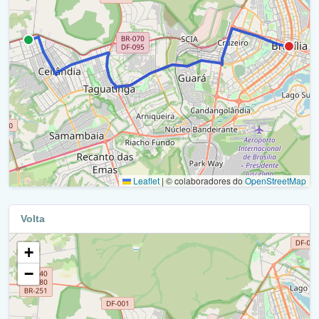
Leaflet
|
© colaboradores do
OpenStreetMap
Volta
+
−