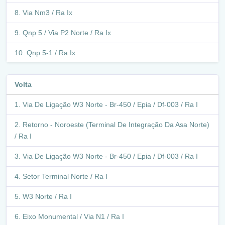
Via Nm3 / Ra Ix
Qnp 5 / Via P2 Norte / Ra Ix
Qnp 5-1 / Ra Ix
Via P1 Norte / Qnp 5 - Qnn 27 / Ra Ix
Volta
Qnn 27 / Entre Show De Morar E Sesc / Ra Ix
Via De Ligação W3 Norte - Br-450 / Epia / Df-003 / Ra I
Qnn 19-27 / Via N-3 / Ra Ix
Retorno - Noroeste (Terminal De Integração Da Asa Norte)
Qnn 19-27 / Ra Ix
/ Ra I
Avenida Hélio Prates / Ra Ix
Via De Ligação W3 Norte - Br-450 / Epia / Df-003 / Ra I
Retorno - Avenida Hélio Prates (Qnn 27) / Ra Ix
Setor Terminal Norte / Ra I
Avenida Hélio Prates / Ra Ix
W3 Norte / Ra I
Avenida Hélio Prates / Ra Iii
Eixo Monumental / Via N1 / Ra I