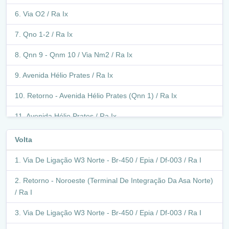
Via O2 / Ra Ix
Qno 1-2 / Ra Ix
Qnn 9 - Qnm 10 / Via Nm2 / Ra Ix
Avenida Hélio Prates / Ra Ix
Retorno - Avenida Hélio Prates (Qnn 1) / Ra Ix
Avenida Hélio Prates / Ra Ix
Avenida Hélio Prates / Ra Iii
Volta
Pistão Norte / Epct / Df-001 / Br-251 / Ra Xxx
Via De Ligação W3 Norte - Br-450 / Epia / Df-003 / Ra I
Estrutural / Epcl / Df-095 / Ra Xxx
Retorno - Noroeste (Terminal De Integração Da Asa Norte)
/ Ra I
Estrutural / Epcl / Df-095 / Ra X
Via De Ligação W3 Norte - Br-450 / Epia / Df-003 / Ra I
Estrutural / Epcl / Df-095 / Ra Xxix