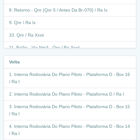
Retorno - Qnr (Qnr 5 / Antes Da Br-070) / Ra Ix
Qnr / Ra Ix
Qnr / Ra Xxxii
Balão - Via Nm3 - Qnr / Ra Xxxii
Via Nm3 - Qnr / Ra Xxxii
Volta
Via Nm3 - Qnq / Ra Xxxii
Interna Rodoviária Do Plano Piloto - Plataforma D - Box 16
/ Ra I
Via Nm3 - Qnq / Ra Ix
Interna Rodoviária Do Plano Piloto - Plataforma D / Ra I
Via Nm3 - Qnp / Ra Ix
Interna Rodoviária Do Plano Piloto - Plataforma D - Box 15
Balão - Via Nm3 / Via P3 Norte / Ra Ix
/ Ra I
Via Nm3 - Qnp / Ra Ix
Interna Rodoviária Do Plano Piloto - Plataforma D - Box 14
/ Ra I
Balão - Via Nm3 / Via P2 Norte / Ra Ix