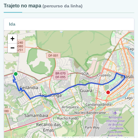
Trajeto no mapa
(percurso da linha)
Via O6 / Ra Ix
Balão - Via Nm3 / Via P3 Norte / Ra Ix
Ida
Via Nm3 - Qnp / Ra Ix
+
Via Nm3 / Ra Ix
−
Via Nm3 - Qnp / Ra Ix
Balão - Via Nm3 / Via P2 Norte / Ra Ix
Via P2 Norte / Ra Ix
Via P2 Norte / Ra Xxxii
Eqnp 01-05 / Ra Xxxii
Eqnp 01-05 / Ra Ix
Balão - Via P1 Norte/ Eqnp 01-05 / Ra Ix