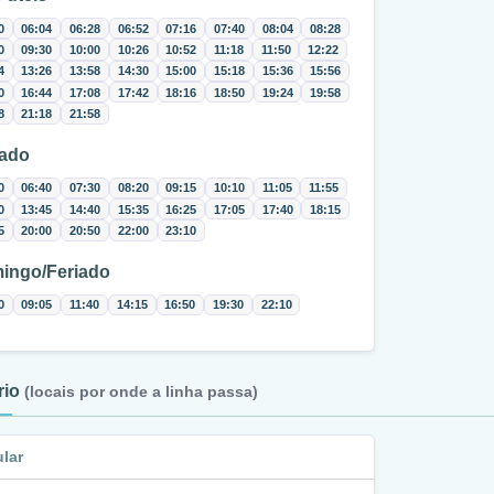
0
06:04
06:28
06:52
07:16
07:40
08:04
08:28
0
09:30
10:00
10:26
10:52
11:18
11:50
12:22
4
13:26
13:58
14:30
15:00
15:18
15:36
15:56
0
16:44
17:08
17:42
18:16
18:50
19:24
19:58
8
21:18
21:58
ado
0
06:40
07:30
08:20
09:15
10:10
11:05
11:55
0
13:45
14:40
15:35
16:25
17:05
17:40
18:15
5
20:00
20:50
22:00
23:10
ingo/Feriado
0
09:05
11:40
14:15
16:50
19:30
22:10
ário
(locais por onde a linha passa)
ular