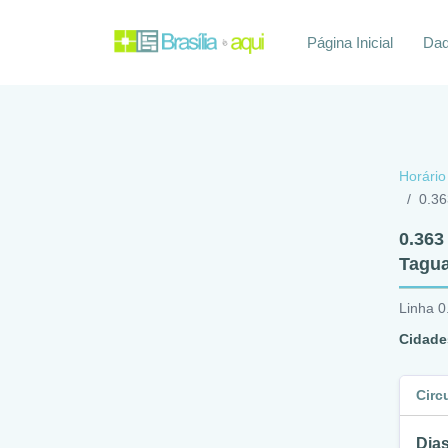
Página Inicial
Daq
Horário
0.36
0.363
Tagua
Linha 0
Cidade
Circ
Dias