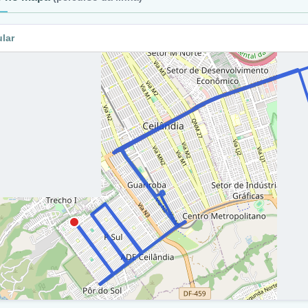
venida Elmo Serejo / Ra Ix
ular
ia P3 Sul / Ra Ix
np 8-12 / Ra Ix
ia P2 Sul / Ra Ix
venida Elmo Serejo / Ra Ix
ia N1 Sul / Ra Ix
qnn 06-08 / Via N1 Sul / Ra Ix
ia N2 Sul / Ra Ix
venida Hélio Prates / Ra Ix
etorno Avenida Hélio Prates / Ra Ix
venida Hélio Prates / Ra Ix