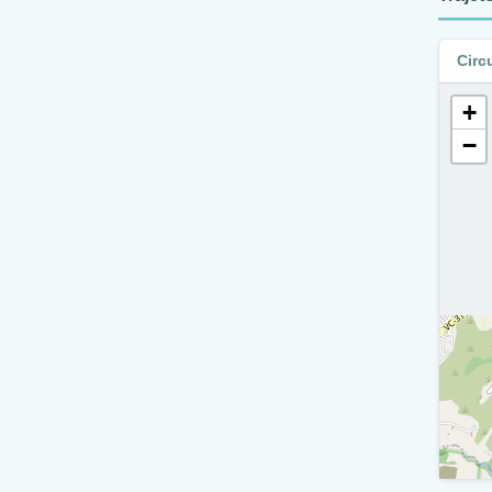
A
Circ
V
+
Q
−
V
A
V
E
V
A
R
A