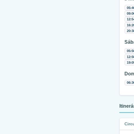
05:4
09:0
12:5
16:2
20:3
Sáb
05:5
12:5
19:0
Dom
06:3
Itiner
Circ