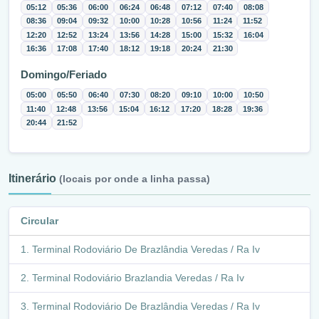
05:12
05:36
06:00
06:24
06:48
07:12
07:40
08:08
08:36
09:04
09:32
10:00
10:28
10:56
11:24
11:52
12:20
12:52
13:24
13:56
14:28
15:00
15:32
16:04
16:36
17:08
17:40
18:12
19:18
20:24
21:30
Domingo/Feriado
05:00
05:50
06:40
07:30
08:20
09:10
10:00
10:50
11:40
12:48
13:56
15:04
16:12
17:20
18:28
19:36
20:44
21:52
Itinerário
(locais por onde a linha passa)
Circular
Terminal Rodoviário De Brazlândia Veredas / Ra Iv
Terminal Rodoviário Brazlandia Veredas / Ra Iv
Terminal Rodoviário De Brazlândia Veredas / Ra Iv