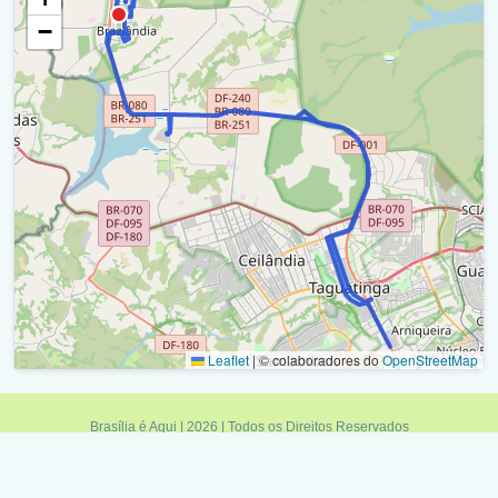
Q 47-48 / Vila São José / Ra Iv
−
Q 46-56 / Vila São José / Ra Iv
Q 45-46 / Vila São José / Ra Iv
Retorno - Q 45-46 (Balão - Q 45 E 46 / Vila São José) /
Ra Iv
Q 35-36 / Vila São José / Ra Iv
Q 35-45 / Vila São José / Ra Iv
Q 33-34 / Vila São José / Ra Iv
Retorno - Q 33-34 (Vila São José) / Ra Iv
Leaflet
|
© colaboradores do
OpenStreetMap
Q 33-34 / Vila São José / Ra Iv
Brasília é Aqui | 2026 | Todos os Direitos Reservados
Quadra 35 - Vila São José / Ra Iv
Política de Privacidade
|
Termos de Uso
|
Fale Conosco
|
Feed RSS
Minas é Aqui
|
Sampa é Aqui
|
Rio é Aqui
|
Brasília é Aqui
Q 33-34 / Vila São José / Ra Iv