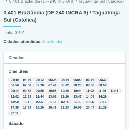
0.401 Brazlândia (DF-240 INCRA 8) / Taguatinga Sul (Católica)
0.401 Brazlândia (DF-240 INCRA 8) / Taguatinga
Sul (Católica)
Linha 0.401
Cidades atendidas:
Brazlândia
Circular
Dias úteis
04:40
04:56
05:12
05:28
05:44
06:00
06:16
06:32
06:50
07:08
07:26
07:44
08:02
08:20
08:38
08:56
09:14
09:32
09:50
10:08
10:26
10:44
11:02
11:20
11:41
12:02
12:23
12:44
13:05
13:26
13:47
14:08
14:29
14:50
15:11
15:32
15:53
16:14
16:35
16:56
17:17
17:38
17:59
18:20
18:41
19:23
20:05
20:47
21:29
22:11
Sábado