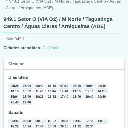
949.1 Setor O (VIA O2) / M Norte / Taguatinga Centro / Águas
Claras / Arniqueiras (ADE)
949.1 Setor O (VIA O2) / M Norte / Taguatinga
Centro / Águas Claras / Arniqueiras (ADE)
Linha 949.1
Cidades atendidas:
Ceilândia
Circular
Dias úteis
05:28
06:04
06:40
07:16
07:52
08:28
09:04
09:40
10:16
10:52
11:28
12:04
12:40
13:16
13:52
14:28
15:04
15:40
16:16
16:52
17:40
18:40
19:40
20:40
21:40
22:40
Sábado
05:46
06:58
08:10
09:22
10:34
11:46
12:58
14:10
15:22
16:34
17:46
18:58
20:10
21:22
22:34