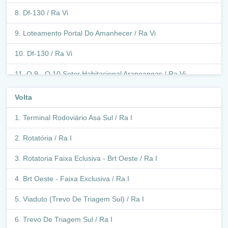
Df-130 / Ra Vi
Loteamento Portal Do Amanhecer / Ra Vi
Df-130 / Ra Vi
Q 9 - Q 10 Setor Habitacional Arapoangas / Ra Vi
Q 5 - Q 15 Setor Habitacional Arapoangas / Ra Vi
Volta
Q 5 - Q Real Setor Habitacional Arapoangas / Ra Vi
Terminal Rodoviário Asa Sul / Ra I
Q 3 - Q 7 Setor Habitacional Arapoangas / Ra Vi
Rotatória / Ra I
Q Real - Q 21 Setor Habitacional Arapoangas / Ra Vi
Rotatoria Faixa Eclusiva - Brt Oeste / Ra I
Retorno / Ra Vi
Brt Oeste - Faixa Exclusiva / Ra I
Q 2K - Q 21 Setor Habitacional Arapoangas / Ra Vi
Viaduto (Trevo De Triagem Sul) / Ra I
Q 1 - Q 11D Setor Habitacional Arapoangas / Ra Vi
Trevo De Triagem Sul / Ra I