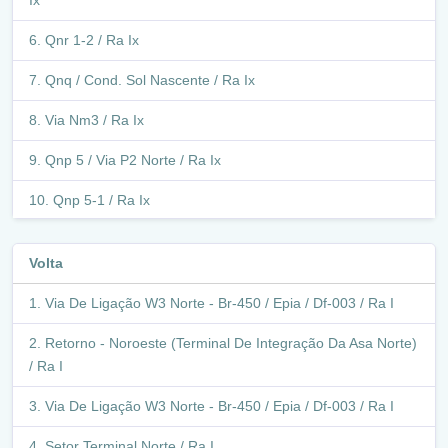
Qnr 1-2 / Ra Ix
Qnq / Cond. Sol Nascente / Ra Ix
Via Nm3 / Ra Ix
Qnp 5 / Via P2 Norte / Ra Ix
Qnp 5-1 / Ra Ix
Via P1 Norte / Qnp 5 - Qnn 27 / Ra Ix
Volta
Qnn 27 / Entre Show De Morar E Sesc / Ra Ix
Via De Ligação W3 Norte - Br-450 / Epia / Df-003 / Ra I
Qnn 19-27 / Via N-3 / Ra Ix
Retorno - Noroeste (Terminal De Integração Da Asa Norte)
Qnn 19-27 / Ra Ix
/ Ra I
Avenida Hélio Prates / Ra Ix
Via De Ligação W3 Norte - Br-450 / Epia / Df-003 / Ra I
Retorno - Avenida Hélio Prates (Qnn 27) / Ra Ix
Setor Terminal Norte / Ra I