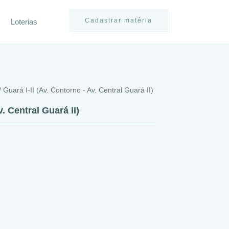
Cadastrar matéria
Loterias
 Guará I-II (Av. Contorno - Av. Central Guará II)
v. Central Guará II)