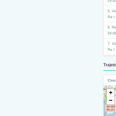
Df-00
Vi
Ra I
Re
Df-00
Vi
Ra I
Re
Traje
/ Ra 
Vi
Circ
Ra I
+
W
−
R
Ra I