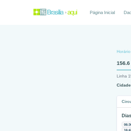
Página Inicial
Daq
Horário
156.6 
Linha 1
Cidade
Circ
Dias
06:3
16:4