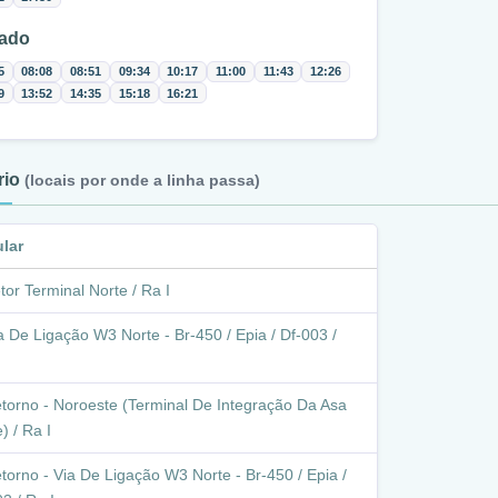
ado
5
08:08
08:51
09:34
10:17
11:00
11:43
12:26
9
13:52
14:35
15:18
16:21
ário
(locais por onde a linha passa)
ular
tor Terminal Norte / Ra I
a De Ligação W3 Norte - Br-450 / Epia / Df-003 /
torno - Noroeste (Terminal De Integração Da Asa
) / Ra I
torno - Via De Ligação W3 Norte - Br-450 / Epia /