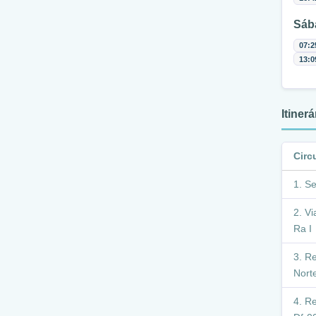
Sáb
07:2
13:0
Itiner
Circ
Se
Vi
Ra I
Re
Norte
Re