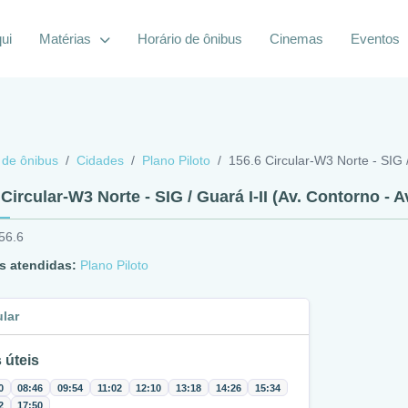
ui
Matérias
Horário de ônibus
Cinemas
Eventos
 de ônibus
Cidades
Plano Piloto
156.6 Circular-W3 Norte - SIG /
Circular-W3 Norte - SIG / Guará I-II (Av. Contorno - A
56.6
s atendidas:
Plano Piloto
ular
 úteis
0
08:46
09:54
11:02
12:10
13:18
14:26
15:34
2
17:50