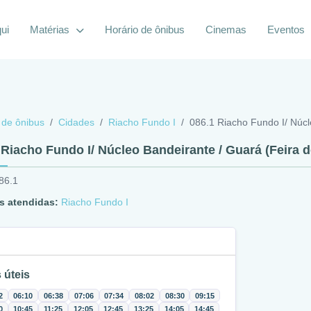
ui
Matérias
Horário de ônibus
Cinemas
Eventos
 de ônibus
Cidades
Riacho Fundo I
086.1 Riacho Fundo I/ Núcl
 Riacho Fundo I/ Núcleo Bandeirante / Guará (Feira 
86.1
s atendidas:
Riacho Fundo I
 úteis
2
06:10
06:38
07:06
07:34
08:02
08:30
09:15
0
10:45
11:25
12:05
12:45
13:25
14:05
14:45