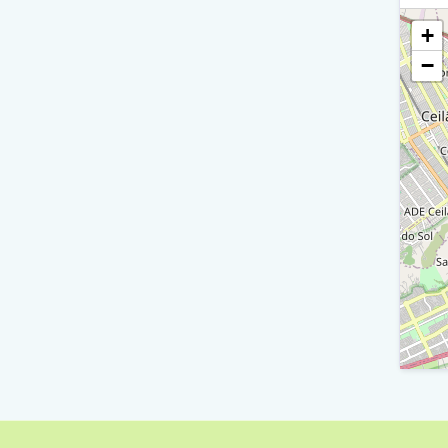
+
S
−
E
V
B
S
B
V
B
V
B
V