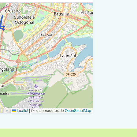
Leaflet
|
© colaboradores do
OpenStreetMap