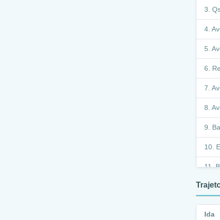
Qs
Av
Av
Re
Av
Av
Ba
E
B
17-20
Traje
E
Ida
E