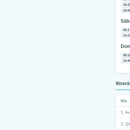
15:2
22:0
Sáb
05:1
14:3
Dom
05:1
13:4
Itiner
Ida
Av
Qs