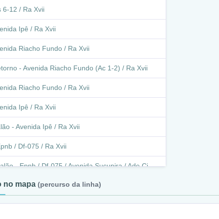
 6-12 / Ra Xvii
enida Ipê / Ra Xvii
enida Riacho Fundo / Ra Xvii
torno - Avenida Riacho Fundo (Ac 1-2) / Ra Xvii
enida Riacho Fundo / Ra Xvii
enida Ipê / Ra Xvii
lão - Avenida Ipê / Ra Xvii
pnb / Df-075 / Ra Xvii
alão - Epnb / Df-075 / Avenida Sucupira / Ade Cj
 / Ra Xvii
to no mapa
(percurso da linha)
pnb / Df-075 / Ra Xvii
pnb / Df-075 / Ra Viii