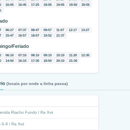
5
16:05
16:45
17:25
18:05
19:05
19:50
20:55
0
ado
7
06:27
07:37
08:47
09:57
11:07
12:17
13:27
7
15:47
16:57
18:07
19:52
21:37
ingo/Feriado
0
06:10
07:10
08:10
09:10
10:10
11:20
12:30
0
14:50
16:10
17:30
18:50
20:10
21:30
ário
(locais por onde a linha passa)
enida Riacho Fundo / Ra Xvii
 6-8 / Ra Xvii