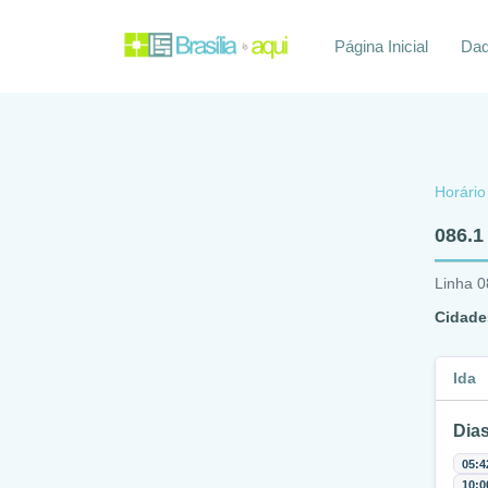
Página Inicial
Daq
Horário
086.1
Linha 0
Cidade
Ida
Dias
05:4
10:0