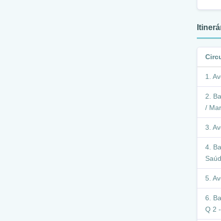
Itiner
Circ
Av
Ba
/ Mar
Av
Ba
Saúd
Av
Ba
Q 2 -