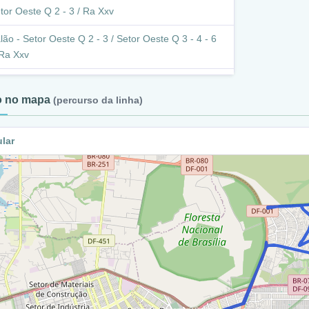
tor Oeste Q 2 - 3 / Ra Xxv
lão - Setor Oeste Q 2 - 3 / Setor Oeste Q 3 - 4 - 6
 Ra Xxv
tor Oeste Q 3 - 4 - 6 - 7 / Ra Xxv
to no mapa
(percurso da linha)
alão - Setor Oeste Q 3 - 4 - 6 - 7 / Rua W8H / Ra
ular
strada Parque Acampamento / Ra Xxv
strada Parque Acampamento / Ra Xxx
f 097 - Epac / Ra Xxx
olônia Agrícola 26 De Setembro / Acesso A Df-001
 Xxx
olônia Agrícola 26 De Setembro / Acesso A Df-001
I