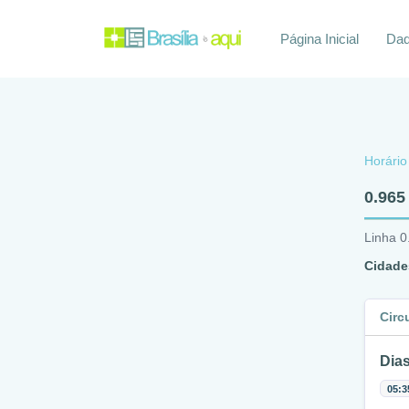
Página Inicial
Daq
Horário
0.965
Linha 0
Cidade
Circ
Dias
05:3