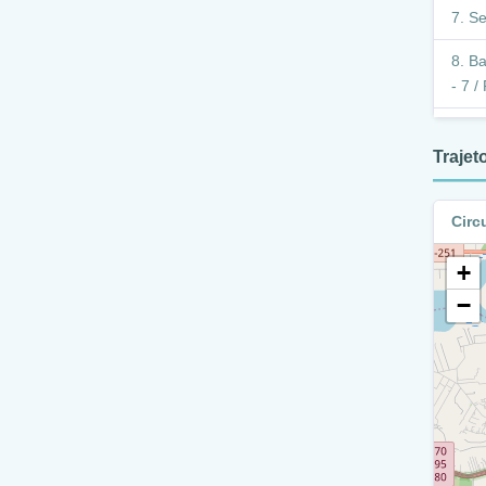
Se
Ba
- 7 /
Se
Traje
B
Xxv
Circ
E
+
E
−
D
C
/ Ra
C
/ Ra 