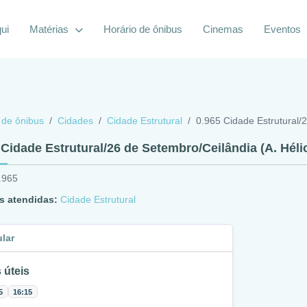
ui
Matérias
Horário de ônibus
Cinemas
Eventos
 de ônibus
Cidades
Cidade Estrutural
0.965 Cidade Estrutural/2
 Cidade Estrutural/26 de Setembro/Ceilândia (A. Hélio
.965
s atendidas:
Cidade Estrutural
ular
 úteis
5
16:15