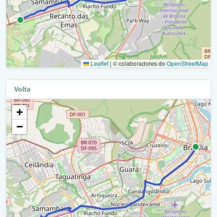
Viaduto - Epia / Df-003 / Br-450 (Viaduto Epgu Sobre
Via Nb 1 / Ra Viii
Epia) / Ra X
Epnb / Df-075 / Ra Viii
Epia / Df-003 / Br-450 / Ra X
Viaduto - Epnb / Df 075 (Viaduto Epnb Sobre A Epia) / Ra
Marginal Epia / Candangolândia / Ra X
Viii
Leaflet
|
© colaboradores do
OpenStreetMap
Viaduto - Br-450 Df-003 Epia (Viaduto Candangolândia) /
Viaduto - Epnb / Df 075 (Viaduto Epnb Sobre A Epia) / Ra
Ra Viii
Volta
Xix
Marginal Epia / Candangolândia / Ra Viii
+
Marginal Epia / Candangolândia / Ra Xix
Epnb / Df-075 / Ra Viii
−
Marginal - Epia / Df-003 / Br-450 / Ra Xix
Epnb / Df-075 / Ra X
Marginal - Epgu / Df 051 / Ra Xix
Epnb / Df-075 / Ra Xxiv
Epgu / Ra Xix
Epnb / Df-075 / Ra Viii
Epgu / Df 051 / Ra Xix
Epnb / Df-075 / Ra Xxiv
Epgu / Df 051 / Ra I