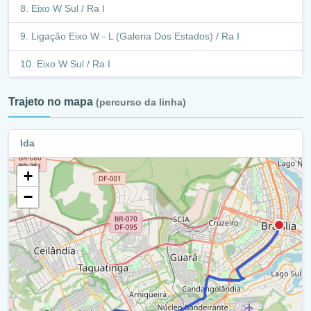
Epnb / Df-075 / Ra Xxi
Eixo W Sul / Ra I
Epnb / Df-075 / Ra Xvii
Ligação Eixo W - L (Galeria Dos Estados) / Ra I
Balão - Epnb / Df-075 / Avenida Sucupira / Ade Cj 17-20 /
Eixo W Sul / Ra I
Ra Xvii
Tesourinha - Cls 115 / 116 / Ra I
Trajeto no mapa
(percurso da linha)
Epnb / Df-075 / Ra Xvii
Eixo W Sul / Ra I
Epnb / Df-075 / Ra Viii
Ida
Eixo Rodoviário / Df - 002 / Ra I
Setor Placa Da Mercedes / Ra Viii
+
Marginal - Epgu / Df 051 / Ra I
Epnb / Df-075 / Ra Viii
−
Epgu / Df 051 / Ra I
Setor Placa Da Mercedes / Ra Viii
Marginal - Epgu / Df 051 / Ra I
Epnb / Df-075 / Ra Viii
Epgu / Df 051 / Ra I
Via Nb 1 / Ra Viii
Epgu / Df 051 / Ra X
Epnb / Df-075 / Ra Viii