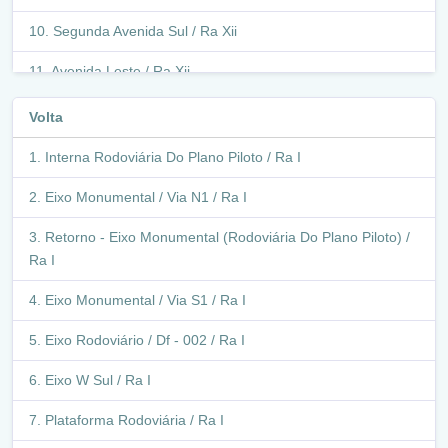
Segunda Avenida Sul / Ra Xii
Avenida Leste / Ra Xii
Epct / Df-001 / Br-251 / Ra Xii
Volta
Epct / Df-001 / Br-251 / Ra Xv
Interna Rodoviária Do Plano Piloto / Ra I
Viaduto - Epnb / Df 075 (Viaduto Df-251 Sobre Br-060) /
Eixo Monumental / Via N1 / Ra I
Ra Xv
Retorno - Eixo Monumental (Rodoviária Do Plano Piloto) /
Epnb / Df-075 / Ra Xv
Ra I
Epnb / Df-075 / Ra Xxi
Eixo Monumental / Via S1 / Ra I
Br-060 / Ra Xxi
Eixo Rodoviário / Df - 002 / Ra I
Epnb / Df-075 / Ra Xxi
Eixo W Sul / Ra I
Retorno - Epnb / Df 075 (Csg 8) / Ra Xxi
Plataforma Rodoviária / Ra I