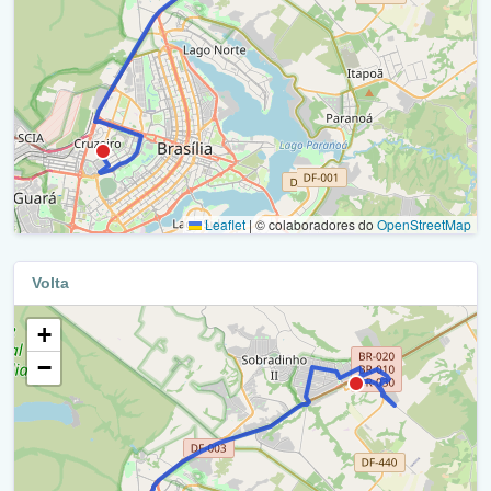
Retorno - Q 13 / 11 (Cilsob) (Rua 3) / Ra V
Epig / Ra I
Q 11 (Rua 3) / Ra V
Acesso À Epcb / Ra I
Q 11 / 12(Rua 4) / Ra V
Epig / Ra I
Retorno / Ra V
Retorno - Epig (Acesso Epcb) / Ra I
Q.10/8 / Ra V
Epig / Ra I
Leaflet
|
© colaboradores do
OpenStreetMap
Q.8/7 / Ra V
Retorno - Epig (Centro Hípico Do Parque) / Ra I
Q. 10/9 (Rua 1) / Ra V
Epig / Ra I
Volta
Q.8/7 / Ra V
Epig / Ra Xxii
+
Q. 9/7 / Ra V
−
Retorno - Epig ( Centro Empresárial Parque Brasília ) /
Ra Xxii
Q.8/7 (Rua 1) / Ra V
Epig / Ra Xxii
Q.7/5 / Ra V
Epig / Ra I