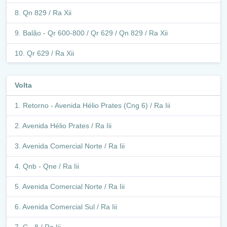
Qn 829 / Ra Xii
Balão - Qr 600-800 / Qr 629 / Qn 829 / Ra Xii
Qr 629 / Ra Xii
Avenida Noroeste / Ra Xii
Volta
Retorno - Avenida Noroeste (Qn 431) / Ra Xii
Retorno - Avenida Hélio Prates (Cng 6) / Ra Iii
Avenida Noroeste / Ra Xii
Avenida Hélio Prates / Ra Iii
Q 433 / Ra Xii
Avenida Comercial Norte / Ra Iii
Retorno - Interna Antigo Terminal Samambaia Norte / Ra
Xii
Qnb - Qne / Ra Iii
Avenida Comercial Norte / Ra Iii
Antigo Terminal Samambaia Norte / Ra Xii
Avenida Comercial Sul / Ra Iii
Retorno - Interna Antigo Terminal Samambaia Norte / Ra
Xii
C - 8 / Ra Iii