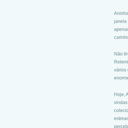
Aninha
janela
apenas
carinh
Não ti
Relemb
vários
enorme
Hoje, 
vindas
coleci
estrea
perceb