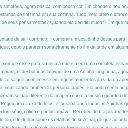
ra simplória, agora básica, com pouca cor. Em choque olhou no
estampa de florzinha em sua cozinha. Tudo meio preto e branco,
 de seus pensamentos? Quando ela decidiu mudar? Em que mo
ontade de sair correndo, ir comprar um vestidinho desses para 
ique, depois pararem sorrateiramente no fim da tarde em alg
, sorriu e disse para si mesma que ela era uma completa estran
embranças desbotadas falavam de uma Aninha longínqua, agora e
 de coisa que acontecesse em alguns momentos da vida ou ape
 e modificando também as personalidades. Ela podia sentir no
fizeram ser tão diferente da imagem que ela mesma guardou de 
 Pegou uma caixa de fotos, e foi separando todas as Aninhas q
 tom sério, crítico e por fim amável. Recebeu de braços abert
eitou, e foi trilhar sobre os retalhos de si. Afinal, de que adi
 tarde, foi visitar o túmulo da mãe, levou rosas, prendeu uma e