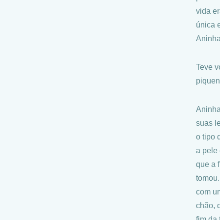
vida e
única 
Aninha
Teve v
piquen
Aninha
suas l
o tipo
a pele
que a 
tomou.
com um
chão, d
fim da