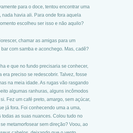
vamente para o doce, tentou encontrar uma
 nada havia ali. Para onde fora aquela
mento escolheu ser isso e não aquilo?
florescer, chamar as amigas para um
um bar com samba e aconchego. Mas, cadê?
ha e que no fundo precisaria se conhecer,
ra preciso se redescobrir. Talvez, fosse
nas na meia idade. As rugas vão rasgando
 peito algumas ranhuras, alguns incômodos
si. Fez um café preto, amargo, sem açúcar,
ue já fora. Foi conhecendo uma a uma,
os todas as suas nuances. Colou tudo no
anta se metamorfosear sem direção? Voou, ao
m seus cabelos, deixando que o vento