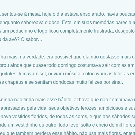
 sentou-se à mesa, hoje o dia estava ensolarado, havia pouca
 enquanto saboreava o doce. Este, em suas memórias parecia 
 um pedacinho e logo ficou completamente frustrada, desgosto
o da avó? O sabor…
nha mais, na verdade, era possível que ela não gostasse mais 
rou ainda que quase todo domingo costumava sair com as am
 quitutes, tomavam sol, ouviam música, colocavam as fofocas 
s chapéus e se sentiam dondocas muito felizes por sinal.
Aninha não tinha mais esse hábito, achava que não combinava
 apressadas pela vida, seus objetivos ferozes, ambiciosos e s
onava vestidos floridos, de todas as cores, e que aos sábados
ndo um vestidinho ou outro, todo leve, solto e cheio de mil flo
eu que também perdera esse hábito, não usa mais flores, enter