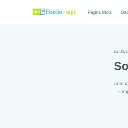
Página Inicial
Daq
22/02/
So
Aninha
semp