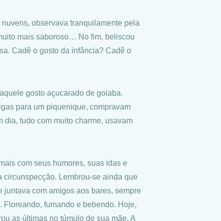
s nuvens, observava tranquilamente pela
muito mais saboroso… No fim, beliscou
sa. Cadê o gosto da infância? Cadê o
daquele gosto açucarado de goiaba.
igas para um piquenique, compravam
em dia, tudo com muito charme, usavam
 mais com seus humores, suas idas e
ua circunspecção. Lembrou-se ainda que
 se juntava com amigos aos bares, sempre
res. Floreando, fumando e bebendo. Hoje,
rou as últimas no túmulo de sua mãe. A