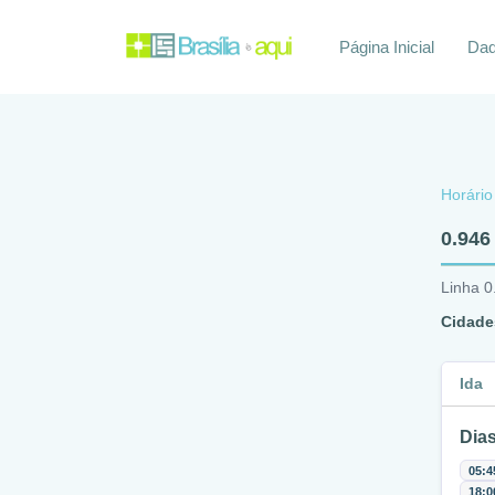
Página Inicial
Daq
Horário
0.946
Linha 0
Cidade
Ida
Dias
05:4
18:0