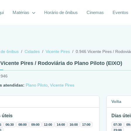
ui
Matérias
Horário de ônibus
Cinemas
Eventos
 de ônibus
Cidades
Vicente Pires
0.946 Vicente Pires / Rodoviá
 Vicente Pires / Rodoviária do Plano Piloto (EIXO)
.946
s atendidas:
Plano Piloto
,
Vicente Pires
Volta
 úteis
Dias útei
5
06:30
08:00
09:00
12:00
14:00
16:00
17:00
07:30
09
0
23:00