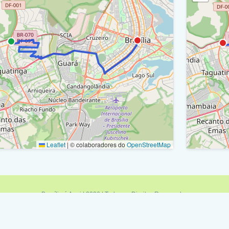
ua 4A / Ra Xxx
Rua 6 
ravessa 3 / Ra Xxx
Rua 5 
ua 3 / Ra Xxx
Rua 8 
arginal / Eptg / Df-085 / Ra Xxx
Retorn
iaduto - Marginal / Eptg / Df-085 (Complexo Viário
Rua 10
l Pinheiro) / Ra Xxx
Rua 12
iaduto - Marginal / Eptg / Df-085 (Complexo Viário
Rua 7 
l Pinheiro) / Ra Xx
Leaflet
|
© colaboradores do
OpenStreetMap
Rua 10
arginal / Eptg / Df-085 / Ra Xx
Av. Co
arginal / Eptg / Df-085 / Ra X
Rua 12
ptg / Df-085 / Ra X
Brasília é Aqui | 2026 | Todos os Direitos Reservados
Política de Privacidade
|
Termos de Uso
|
Fale Conosco
|
Feed RSS
Av. Co
arginal / Eptg / Df-085 / Ra X
Minas é Aqui
|
Sampa é Aqui
|
Rio é Aqui
|
Brasília é Aqui