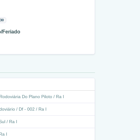
:30
/Feriado
Rodoviária Do Plano Piloto / Ra I
oviário / Df - 002 / Ra I
ul / Ra I
Ra I