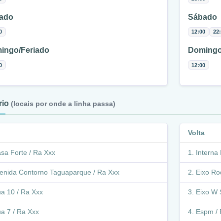
ado
Sábado
0
12:00
22
ingo/Feriado
Domingo
0
12:00
ário
(locais por onde a linha passa)
Volta
sa Forte / Ra Xxx
Interna 
enida Contorno Taguaparque / Ra Xxx
Eixo Rod
a 10 / Ra Xxx
Eixo W S
a 7 / Ra Xxx
Espm / 