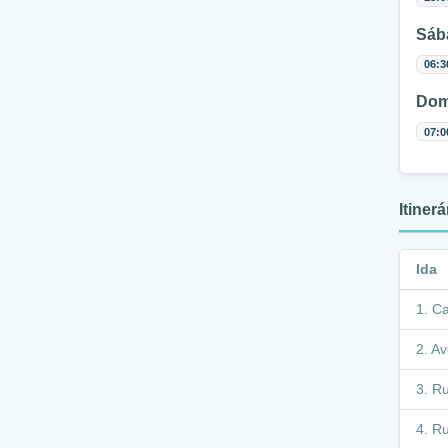
Sáb
06:3
Dom
07:0
Itiner
Ida
Ca
Av
Ru
Ru