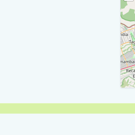
R
T
R
M
V
Israe
V
Israe
M
M
E
M