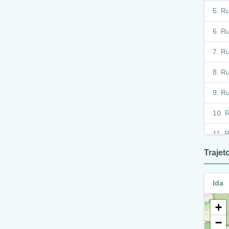
Ru
Ru
Ru
Ru
Ru
R
R
Traje
R
R
Ida
R
+
R
−