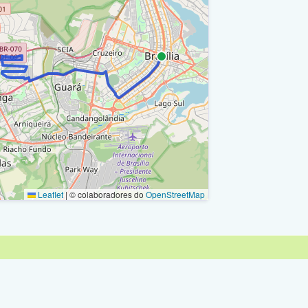
/ Ra Xxx
/ Ra Xxx
/ Ra Xxx
o - Via Nm3 (Balão - P2 Norte) / Ra Xxx
B / Ra Xxx
 / Ra Xxx
/ Ra Xxx
Leaflet
|
© colaboradores do
OpenStreetMap
 / Ra Xxx
ntorno Taguaparque / Ra Xxx
 / Ra Xxx
ntorno Taguaparque / Ra Xxx