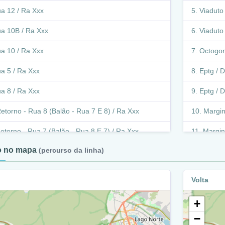
a 12 / Ra Xxx
Viaduto
a 10B / Ra Xxx
Viaduto 
a 10 / Ra Xxx
Octogona
a 5 / Ra Xxx
Eptg / D
a 8 / Ra Xxx
Eptg / D
etorno - Rua 8 (Balão - Rua 7 E 8) / Ra Xxx
Margina
etorno - Rua 7 (Balão - Rua 8 E 7) / Ra Xxx
Margina
to no mapa
(percurso da linha)
ua 7 / Ra Xxx
Margin
ua 6 / Ra Xxx
Rua 4A
Volta
ua 5 / Ra Xxx
Rua 4 
+
ua 4 / Ra Xxx
Rua 7 
−