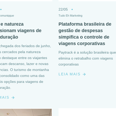
22/05
Comuniqque
Tudo Eh Marketing
 e natureza
Plataforma brasileira de
sionam viagens de
gestão de despesas
 duração
simpifica o controle de
viagens corporativas
hegada dos feriados de junho,
s cercados pela natureza
Paytrack é a solução brasileira que
destaque entre os viajantes
elimina o retrabalho com viagens
cam descanso, lazer e novas
corporativas
ncias. O turismo de montanha
LEIA MAIS
 consolidado como uma das
ais opções para viagens de
uração.
 MAIS