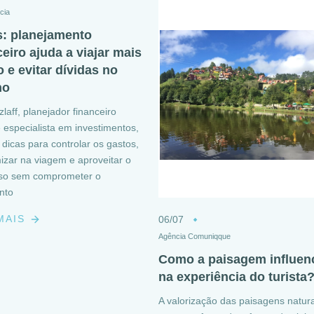
cia
s: planejamento
ceiro ajuda a viajar mais
o e evitar dívidas no
no
zlaff, planejador financeiro
especialista em investimentos,
 dicas para controlar os gastos,
zar na viagem e aproveitar o
so sem comprometer o
nto
 MAIS
06/07
Agência Comuniqque
Como a paisagem influen
na experiência do turista
A valorização das paisagens natura