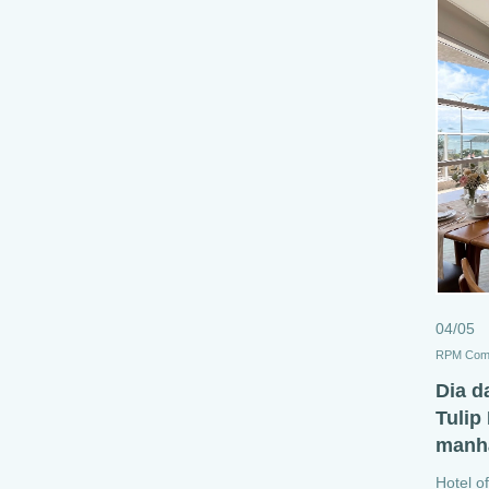
04/05
RPM Com
Dia d
Tulip
manhã
Hotel o