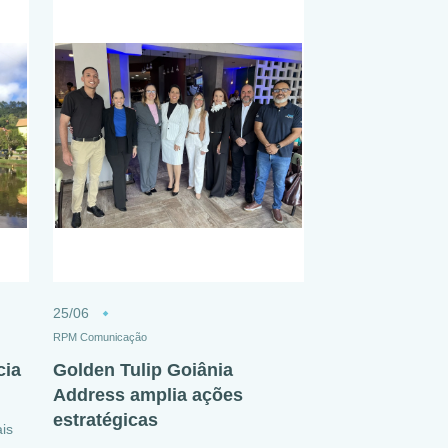
25/06
RPM Comunicação
cia
Golden Tulip Goiânia
?
Address amplia ações
estratégicas
is