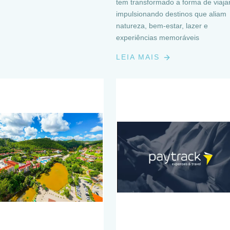
tem transformado a forma de viajar
impulsionando destinos que aliam
natureza, bem-estar, lazer e
experiências memoráveis
LEIA MAIS