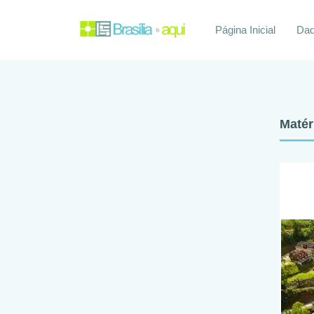
Página Inicial
Daq
Matér