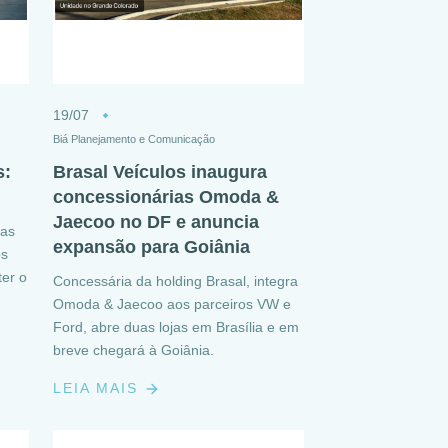
19/07
Biá Planejamento e Comunicação
s:
Brasal Veículos inaugura
concessionárias Omoda &
Jaecoo no DF e anuncia
ças
expansão para Goiânia
os
ter o
Concessária da holding Brasal, integra
Omoda & Jaecoo aos parceiros VW e
Ford, abre duas lojas em Brasília e em
breve chegará à Goiânia.
LEIA MAIS