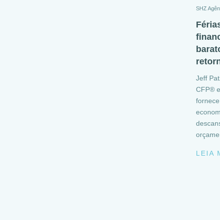
SHZ Agên
Féria
finan
barat
retor
Jeff Pat
CFP® e 
fornece
economi
descan
orçame
LEIA