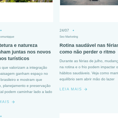
24/07
Comuniqque
Seo Marketing
tetura e natureza
Rotina saudável nas féria
ham juntas nos novos
como não perder o ritmo
nos turísticos
Durante as férias de julho, mudan
na rotina e o frio podem impactar 
s que valorizam a integração
hábitos saudáveis. Veja como man
paisagem ganham espaço no
equilíbrio sem abrir mão do lazer
 brasileiro e mostram que
o, planejamento e preservação
LEIA MAIS
al podem caminhar lado a lado
 MAIS