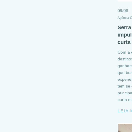
09/06
Agência 
Serra
impul
curta
Com a c
destino
ganham 
que bus
experiê
tem se
princip
curta d
LEIA