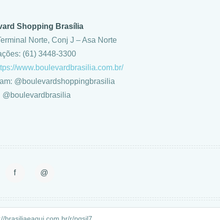
ard Shopping Brasília
Terminal Norte, Conj J – Asa Norte
ações: (61) 3448-3300
tps://www.boulevardbrasilia.com.br/
ram: @boulevardshoppingbrasilia
: @boulevardbrasilia
f
@