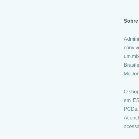
Sobre 
Admini
conviv
um mix
Brasil
McDona
O shop
em ESG
PCDs, 
Aconch
acessa