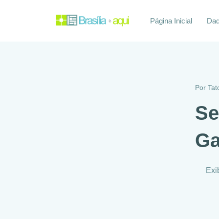
Página Inicial
Daq
Por
Tat
Se
Ga
Exi