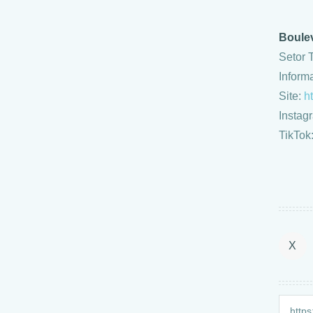
Boulev
Setor 
Inform
Site:
ht
Instag
TikTok
X