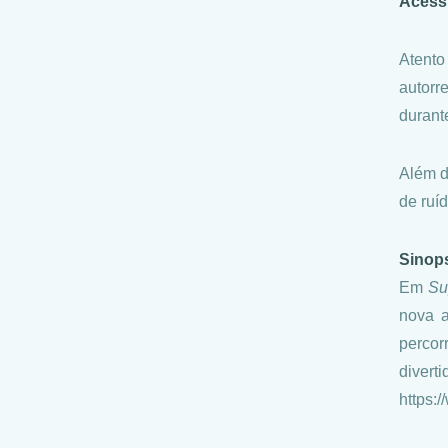
Acessi
Atent
autorr
durante
Além d
de ruí
Sinop
Em
Su
nova a
percor
divert
https: