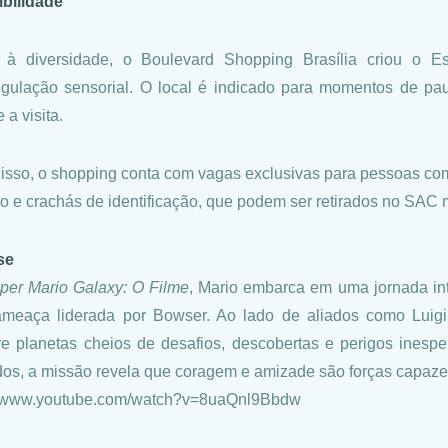
bilidade
o à diversidade, o Boulevard Shopping Brasília criou o 
egulação sensorial. O local é indicado para momentos de pa
 a visita.
isso, o shopping conta com vagas exclusivas para pessoas com
do e crachás de identificação, que podem ser retirados no SA
se
per Mario Galaxy: O Filme
, Mario embarca em uma jornada int
meaça liderada por Bowser. Ao lado de aliados como Luigi
re planetas cheios de desafios, descobertas e perigos inesp
idos, a missão revela que coragem e amizade são forças capaze
//www.youtube.com/watch?v=8uaQnl9Bbdw