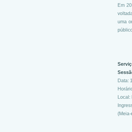
Em 202
voltad
uma or
públic
Servi
Sessã
Data: 
Horári
Local:
Ingres
(Meia-e