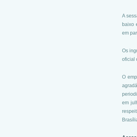
A sess
baixo 
em par
Os ing
oficia
O empr
agradá
period
em jul
respei
Brasíli