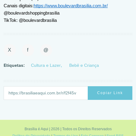
Canais digitais:
https://www.boulevardbrasilia.com.br/
@boulevardshoppingbrasilia
TikTok: @boulevardbrasilia
X
f
@
Etiquetas:
Cultura e Lazer
Bebê e Criança
Copiar Link
Brasília é Aqui | 2026 | Todos os Direitos Reservados
Política de Privacidade
|
Termos de Uso
|
Fale Conosco
|
Feed RSS