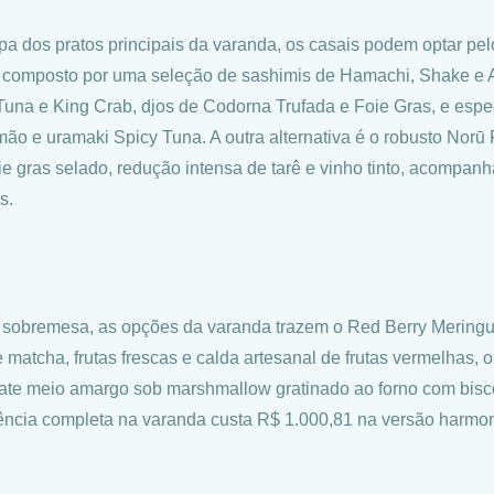
pa dos pratos principais da varanda, os casais podem optar pe
 composto por uma seleção de sashimis de Hamachi, Shake e A
Tuna e King Crab, djos de Codorna Trufada e Foie Gras, e esp
mão e uramaki Spicy Tuna. A outra alternativa é o robusto Norū 
ie gras selado, redução intensa de tarê e vinho tinto, acompa
s.
 sobremesa, as opções da varanda trazem o Red Berry Meringu
e matcha, frutas frescas e calda artesanal de frutas vermelhas, 
ate meio amargo sob marshmallow gratinado ao forno com bisc
ência completa na varanda custa R$ 1.000,81 na versão harmo