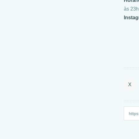
Horári
às 23h
Insta
X