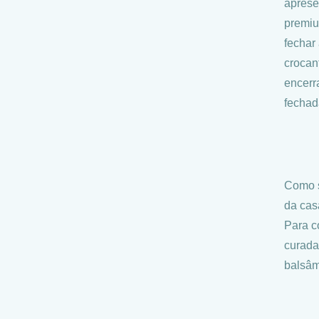
aprese
premiu
fechar
crocan
encerr
fechad
Como s
da cas
Para c
curada
balsâm