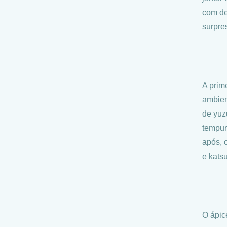
com de
surpre
A prim
ambien
de yuz
tempur
após, 
e kats
O ápic