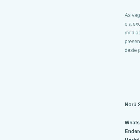
As vag
e a ex
median
presen
deste 
Norū
S
Whats
Ender