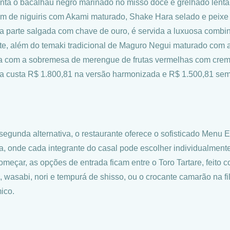
nta o bacalhau negro marinado no missô doce e grelhado lent
m de niguiris com Akami maturado, Shake Hara selado e peixe 
 a parte salgada com chave de ouro, é servida a luxuosa combin
te, além do temaki tradicional de Maguro Negui maturado com a
a com a sobremesa de merengue de frutas vermelhas com crem
a custa R$ 1.800,81 na versão harmonizada e R$ 1.500,81 sem 
egunda alternativa, o restaurante oferece o sofisticado Menu
a, onde cada integrante do casal pode escolher individualmente
omeçar, as opções de entrada ficam entre o Toro Tartare, feito 
, wasabi, nori e tempurá de shisso, ou o crocante camarão na fi
ico.