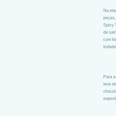
Na eta
peças,
Spicy 
de sal
com fo
trufado
Para a
leve d
chocol
experi