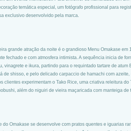
coração temática especial, um fotógrafo profissional para reg
sa exclusivo desenvolvido pela marca.
eira grande atração da noite é o grandioso Menu Omakase em 1
te fechado e com atmosfera intimista. A sequência inicia de fo
u, vinagrete e ikura, partindo para o requintado tartare de atu
á de shisso, e pelo delicado carpaccio de hamachi com azeite, 
os clientes experimentam o Tako Rice, uma criativa releitura d
uobushi, além do niguiri de vieira maçaricada com manteiga de t
e do Omakase se desenvolve com pratos quentes e iguarias ra