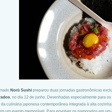
amado
Norū Sushi
preparou duas jornadas gastronômicas exclu
rados
, no dia 12 de junho. Desenhadas especialmente para os 
 da culinária japonesa contemporânea integrada à alta cozinha 
 em um evento memorável. Para envolver os namorados em um cl