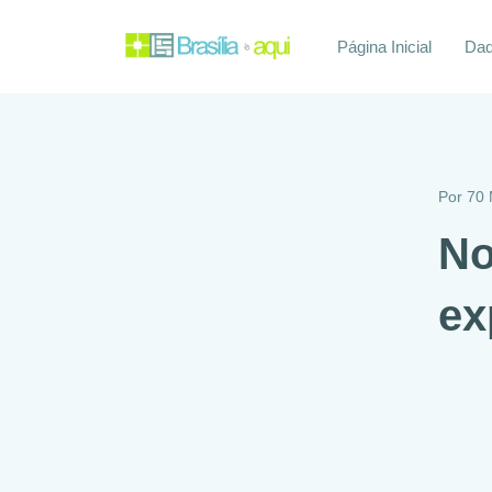
Página Inicial
Daq
Por
70 
No
ex