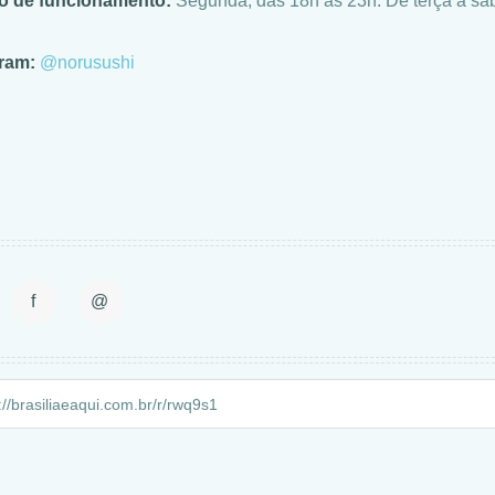
o de funcionamento:
Segunda, das 18h às 23h. De terça a sá
gram:
@norusushi
f
@