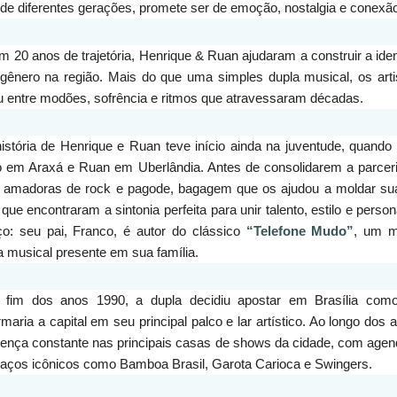
 de diferentes gerações, promete ser de emoção, nostalgia e conexã
 20 anos de trajetória, Henrique & Ruan ajudaram a construir a iden
 gênero na região. Mais do que uma simples dupla musical, os art
 entre modões, sofrência e ritmos que atravessaram décadas.
história de Henrique e Ruan teve início ainda na juventude, quan
o em Araxá e Ruan em Uberlândia. Antes de consolidarem a parcer
amadoras de rock e pagode, bagagem que os ajudou a moldar suas id
que encontraram a sintonia perfeita para unir talento, estilo e pe
ço: seu pai, Franco, é autor do clássico
“Telefone Mudo”
, um ma
 musical presente em sua família.
 fim dos anos 1990, a dupla decidiu apostar em Brasília como t
rmaria a capital em seu principal palco e lar artístico. Ao longo d
sença constante nas principais casas de shows da cidade, com ag
aços icônicos como Bamboa Brasil, Garota Carioca e Swingers.