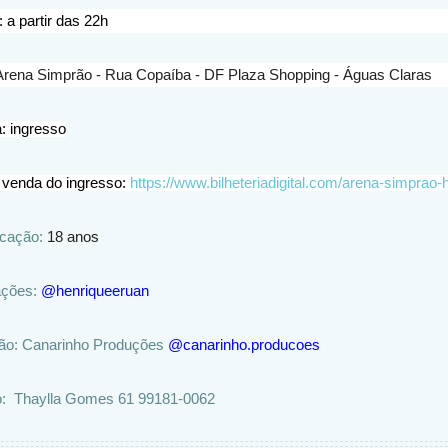
: a partir das 22h
Arena Simprão - Rua Copaíba - DF Plaza Shopping - Águas Claras
: ingresso
 venda do ingresso:
https://www.bilheteriadigital.com/arena-simprao-h
icação:
18 anos
ações:
@henriqueeruan
ão: Canarinho Produções
@canarinho.producoes
:
Thaylla Gomes 61 99181-0062