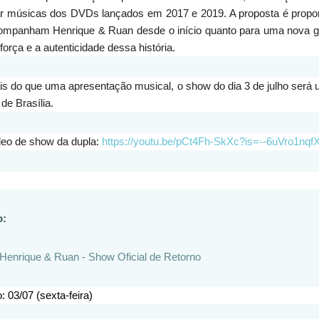
ar músicas dos DVDs lançados em 2017 e 2019. A proposta é propor
ompanham Henrique & Ruan desde o início quanto para uma nova ger
 força e a autenticidade dessa história.
s do que uma apresentação musical, o show do dia 3 de julho será 
 de Brasília.
deo de show da dupla:
https://youtu.be/pCt4Fh-SkXc?is=--6uVro1nqf
o:
Henrique & Ruan - Show Oficial de Retorno
 03/07 (sexta-feira)