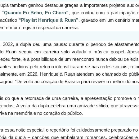
dupla também ganhou destaque graças a importantes projetos audio
o
“Quando Eu Bebo, Eu Choro”
, que contou com a participação 
 acústico
“Playlist Henrique & Ruan”
, gravado em um cenário mar
m em um registro especial da carreira.
 2022, a dupla deu uma pausa: durante o período de afastamento, 
to Ruan seguiu em carreira solo voltada à música gospel. Apes
ceu forte, e a possibilidade de um reencontro nunca deixou de exis
antes pedidos pelo retorno intensificaram-se nas redes sociais, ref
finalmente, em 2026, Henrique & Ruan atendem ao chamado do púb
agrou: “De volta ao coração de Brasília para reviver o melhor do nos
is do que a retomada de uma carreira, a apresentação promove o re
cadas. A volta da dupla celebra uma amizade sólida, que atravess
iva na memória e no coração do público.
a essa noite especial, o repertório foi cuidadosamente preparado no
etória da dupla – canções que embalaram romances, celebrações e 