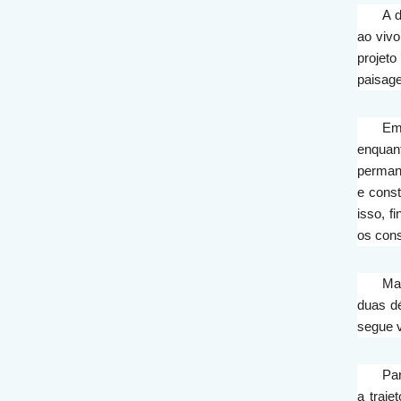
A 
ao viv
projeto
paisage
Em
enquan
permane
e const
isso, 
os cons
Ma
duas dé
segue v
Par
a traj