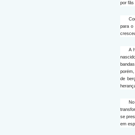
por fãs
Com
para o
cresceu
A 
nascid
bandas 
porém, 
de ber
herança
No
transfo
se pre
em esp