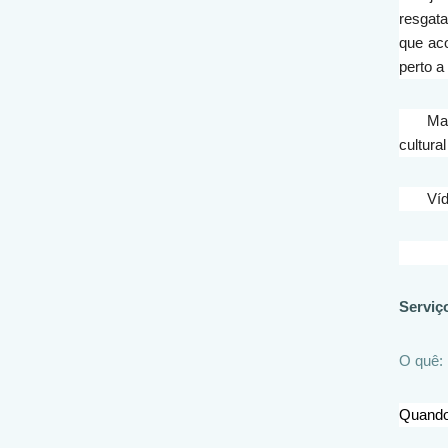
resgat
que ac
perto a
Mai
cultural
Ví
Serviç
O quê: 
Quando: