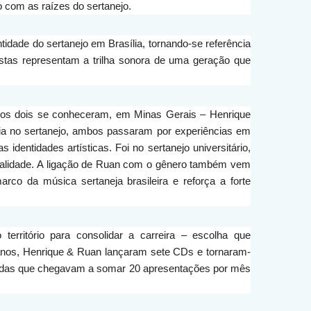
o com as raízes do sertanejo.
tidade do sertanejo em Brasília, tornando-se referência
istas representam a trilha sonora de uma geração que
do os dois se conheceram, em Minas Gerais – Henrique
ia no sertanejo, ambos passaram por experiências em
entidades artísticas. Foi no sertanejo universitário,
rsonalidade. A ligação de Ruan com o gênero também vem
rco da música sertaneja brasileira e reforça a forte
erritório para consolidar a carreira – escolha que
os anos, Henrique & Ruan lançaram sete CDs e tornaram-
endas que chegavam a somar 20 apresentações por mês