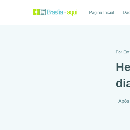
Página Inicial
Daq
Por
Ent
He
di
Após 