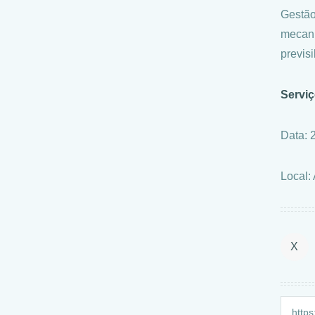
Gestão
mecani
previsi
Servi
Data: 
Local:
X