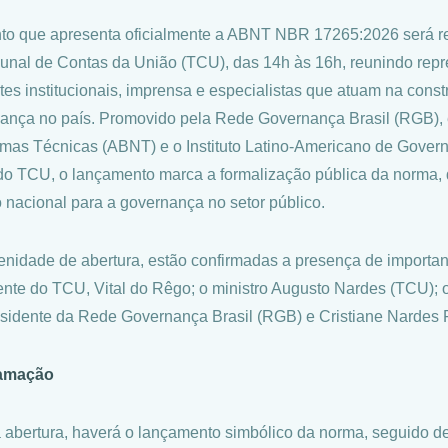
to que apresenta oficialmente a ABNT NBR 17265:2026 será rea
bunal de Contas da União (TCU), das 14h às 16h, reunindo repre
ntes institucionais, imprensa e especialistas que atuam na co
ança no país. Promovido pela Rede Governança Brasil (RGB), 
mas Técnicas (ABNT) e o Instituto Latino-Americano de Gover
do TCU, o lançamento marca a formalização pública da norma, 
o nacional para a governança no setor público.
enidade de abertura, estão confirmadas a presença de importante
ente do TCU, Vital do Rêgo; o ministro Augusto Nardes (TCU); 
esidente da Rede Governança Brasil (RGB) e Cristiane Nardes 
amação
 abertura, haverá o lançamento simbólico da norma, seguido d