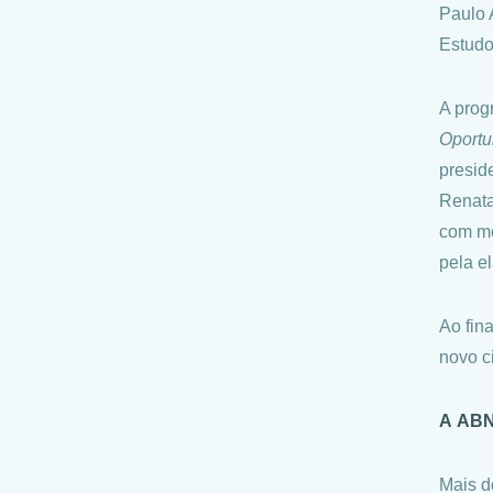
Paulo 
Estudo
A prog
Oport
presid
Renata
com mo
pela e
Ao fin
novo c
A ABN
Mais d