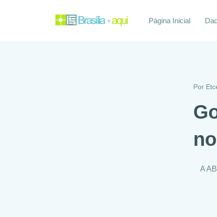
Página Inicial
Daq
Por
Etc
Go
no
A AB