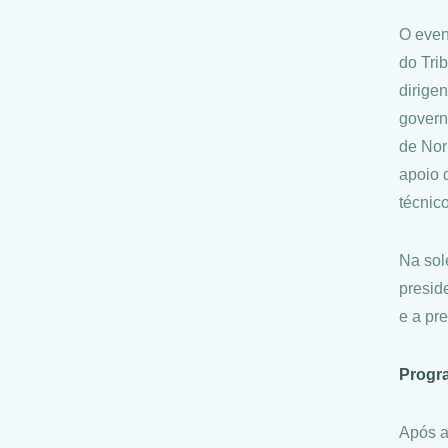
O even
do Tri
dirige
govern
de Nor
apoio 
técnic
Na sol
presid
e a pr
Progr
Após a