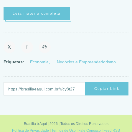
Leia matéria completa
X
f
@
Etiquetas:
Economia
Negócios e Empreendedorismo
Copiar Link
Brasília é Aqui | 2026 | Todos os Direitos Reservados
Política de Privacidade
|
Termos de Uso
|
Fale Conosco
|
Feed RSS