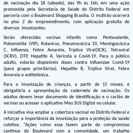
de vacinação dia 18 (sábado), das 9h às 16h, em uma ação 
promovida pela Secretaria de Saúde do Distrito Federal em 
parceria com o Boulevard Shopping Brasília. O mutirão ocorrerá 
no piso 2 do empreendimento, com aplicação gratuita de 
diversos  imunizantes.
Serão oferecidas vacinas infantis como Pentavalente, 
Poliomielite (VIP), Rotavírus, Pneumocócica 10, Meningocócica 
C, Influenza, Febre Amarela, Tríplice Viral(SCR), Tetraviral 
(SCRV), DTP, Hepatite A, Varicela e Covid-19. Para o público 
adulto, estarão disponíveis doses contra Influenza
e Covid-19 
(para grupos prioritários), Hepatite B, Tríplice Viral, Febre 
Amarela e antitetânica.
Para a imunização de crianças, a partir de 15 meses, é 
obrigatória a apresentação da caderneta de vacinação. Os 
adultos devem levar documento de identificação e o cartão de 
vacinas ou acessar o aplicativo Meu SUS Digital no celular.
A iniciativa visa ampliar a cobertura vacinal no Distrito Federal e 
reforçar a importância da imunização para a proteção da saúde 
coletiva. “Ações como essa fazem parte do compromisso 
contínuo do Boulevard com a comunidade, um trabalho 