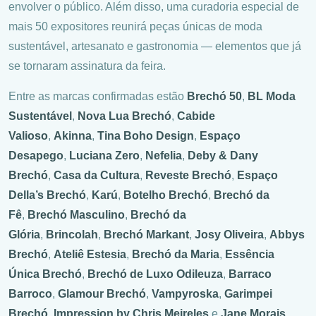
envolver o público. Além disso, uma curadoria especial de
mais 50 expositores reunirá peças únicas de moda
sustentável, artesanato e gastronomia — elementos que já
se tornaram assinatura da feira.
Entre as marcas confirmadas estão
Brechó 50
,
BL Moda
Sustentável
,
Nova Lua Brechó
,
Cabide
Valioso
,
Akinna
,
Tina Boho Design
,
Espaço
Desapego
,
Luciana Zero
,
Nefelia
,
Deby & Dany
Brechó
,
Casa da Cultura
,
Reveste Brechó
,
Espaço
Della’s Brechó
,
Karú
,
Botelho Brechó
,
Brechó da
Fê
,
Brechó Masculino
,
Brechó da
Glória
,
Brincolah
,
Brechó Markant
,
Josy Oliveira
,
Abbys
Brechó
,
Ateliê Estesia
,
Brechó da Maria
,
Essência
Única Brechó
,
Brechó de Luxo Odileuza
,
Barraco
Barroco
,
Glamour Brechó
,
Vampyroska
,
Garimpei
Brechó
,
Impression by Chris Meireles
e
Jane Morais
,