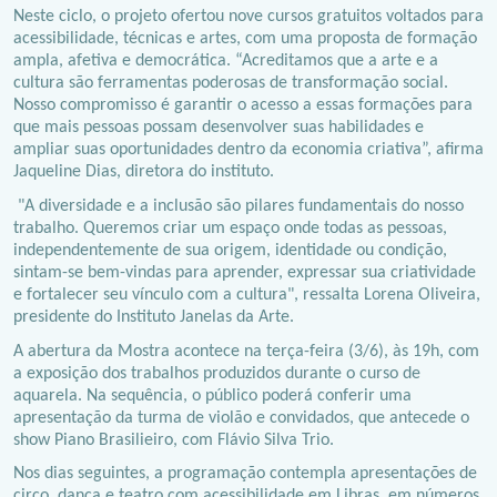
Neste ciclo, o projeto ofertou nove cursos gratuitos voltados para
acessibilidade, técnicas e artes, com uma proposta de formação
ampla, afetiva e democrática. “Acreditamos que a arte e a
cultura são ferramentas poderosas de transformação social.
Nosso compromisso é garantir o acesso a essas formações para
que mais pessoas possam desenvolver suas habilidades e
ampliar suas oportunidades dentro da economia criativa”, afirma
Jaqueline Dias, diretora do instituto.
"A diversidade e a inclusão são pilares fundamentais do nosso
trabalho. Queremos criar um espaço onde todas as pessoas,
independentemente de sua origem, identidade ou condição,
sintam-se bem-vindas para aprender, expressar sua criatividade
e fortalecer seu vínculo com a cultura", ressalta Lorena Oliveira,
presidente do Instituto Janelas da Arte.
A abertura da Mostra acontece na terça-feira (3/6), às 19h, com
a exposição dos trabalhos produzidos durante o curso de
aquarela. Na sequência, o público poderá conferir uma
apresentação da turma de violão e convidados, que antecede o
show Piano Brasilieiro, com Flávio Silva Trio.
Nos dias seguintes, a programação contempla apresentações de
circo, dança e teatro com acessibilidade em Libras, em números