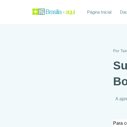
Página Inicial
Daq
Por
Tat
Su
Bo
A apr
Para c