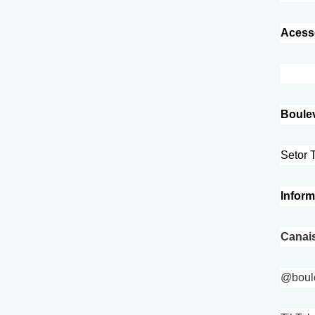
Acess
Boulev
Setor 
Infor
Canais
@boule