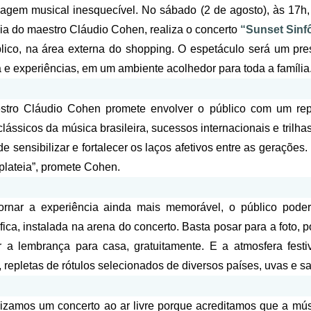
gem musical inesquecível. No sábado (2 de agosto), às 17h, 
ia do maestro Cláudio Cohen, realiza o concerto
“Sunset Sinf
lico, na área externa do shopping. O espetáculo será um p
 e experiências, em um ambiente acolhedor para toda a família
tro Cláudio Cohen promete envolver o público com um repe
clássicos da música brasileira, sucessos internacionais e trilh
de sensibilizar e fortalecer os laços afetivos entre as geraçõ
plateia”, promete Cohen.
ornar a experiência ainda mais memorável, o público pod
áfica, instalada na arena do concerto. Basta posar para a foto
r a lembrança para casa, gratuitamente.
E a atmosfera fest
, repletas de rótulos selecionados de diversos países, uvas e sa
izamos um concerto ao ar livre porque acreditamos que a músi