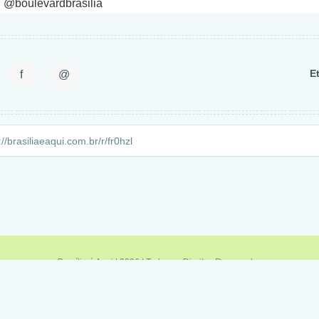
: @boulevardbrasilia
E
f
@
Brasília é Aqui | 2026 | Todos os Direitos Reservados
Política de Privacidade
|
Termos de Uso
|
Fale Conosco
|
Feed RSS
Minas é Aqui
|
Sampa é Aqui
|
Rio é Aqui
|
Brasília é Aqui