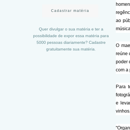
homena
Cadastrar matéria
regênc
ao púb
música
Quer divulgar o sua matéria e ter a
possibilidade de expor essa matéria para
5000 pessoas diariamente? Cadastre
O maes
gratuitamente sua matéria.
reúne 
poder 
com a 
Para t
fotogr
e leva
vinhos
“Organ