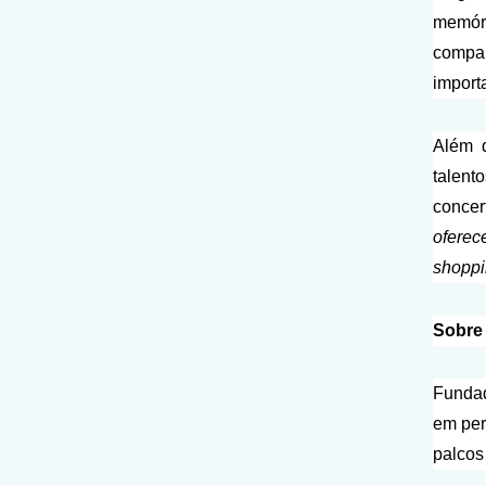
memór
compa
import
Além 
talent
concer
oferec
shoppi
Sobre 
Fundad
em per
palcos