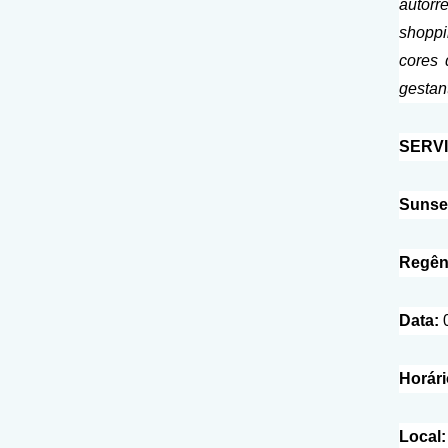
autorr
shoppi
cores 
gestan
SERVI
Sunset
Regên
Data:
0
Horár
Local: