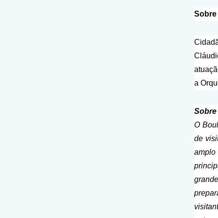
Sobre
Cidadã
Cláudi
atuaçã
a Orqu
Sobre
O Boul
de vis
amplo 
princi
grande
prepar
visita