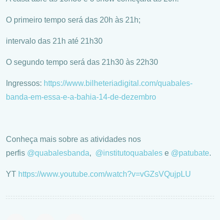
O primeiro tempo será das 20h às 21h;
intervalo das 21h até 21h30
O segundo tempo será das⁠ 21h30 às 22h30
Ingressos:
https://www.
bilheteriadigital.com/
quabales-
banda-em-essa-e-a-
bahia-14-de-dezembro
Conheça mais sobre as atividades nos
perfis
@quabalesbanda
,
@institutoquabales
e
@patubate
.
YT
https://www.youtube.com/
watch?v=vGZsVQujpLU