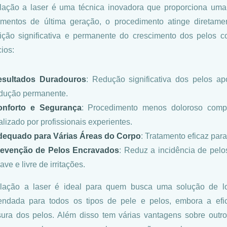
lação a laser é uma técnica inovadora que proporciona uma
mentos de última geração, o procedimento atinge diretamen
ição significativa e permanente do crescimento dos pelos 
ios:
esultados Duradouros
: Redução significativa dos pelos a
dução permanente.
onforto e Segurança
: Procedimento menos doloroso comp
alizado por profissionais experientes.
equado para Várias Áreas do Corpo
: Tratamento eficaz para
revenção de Pelos Encravados
: Reduz a incidência de pel
ave e livre de irritações.
ilação a laser é ideal para quem busca uma solução de l
ndada para todos os tipos de pele e pelos, embora a efi
ura dos pelos. Além disso tem várias vantagens sobre out