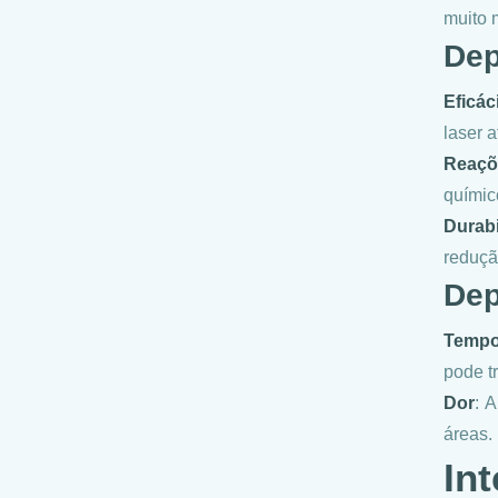
muito 
Dep
Eficác
laser 
Reaçõ
químic
Durabi
reduçã
Dep
Temp
pode tr
Dor
: 
áreas.
In