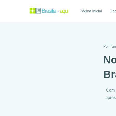
Página Inicial
Daq
Por
Tam
No
Br
Com u
apres