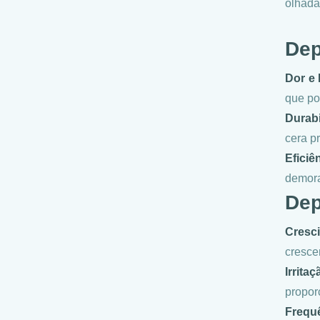
olhada
Dep
Dor e 
que po
Durabi
cera p
Eficiê
demora
Dep
Cresc
cresce
Irritaç
propor
Frequ