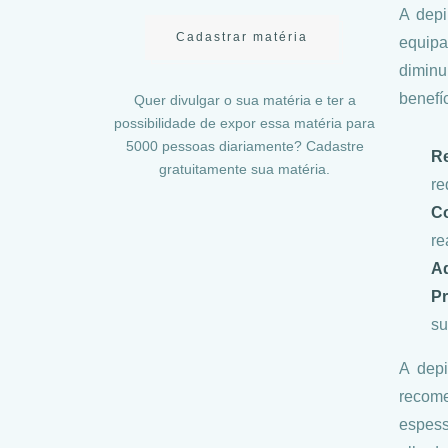
A depi
Cadastrar matéria
equipa
diminu
benefíc
Quer divulgar o sua matéria e ter a
possibilidade de expor essa matéria para
5000 pessoas diariamente? Cadastre
R
gratuitamente sua matéria.
re
C
re
Ad
P
su
A dep
recome
espess