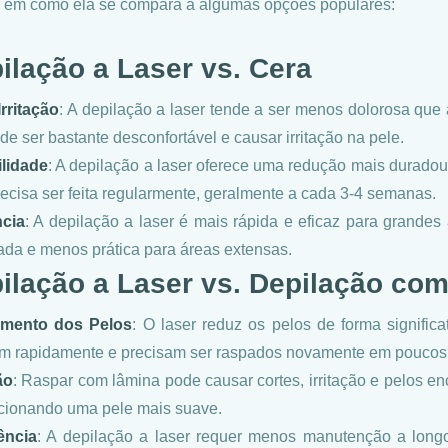
 em como ela se compara a algumas opções populares:
ilação a Laser vs. Cera
Irritação
: A depilação a laser tende a ser menos dolorosa que a
de ser bastante desconfortável e causar irritação na pele.
lidade
: A depilação a laser oferece uma redução mais durado
recisa ser feita regularmente, geralmente a cada 3-4 semanas.
ncia
: A depilação a laser é mais rápida e eficaz para grandes
da e menos prática para áreas extensas.
ilação a Laser vs. Depilação co
imento dos Pelos
: O laser reduz os pelos de forma signific
m rapidamente e precisam ser raspados novamente em poucos 
ão
: Raspar com lâmina pode causar cortes, irritação e pelos en
cionando uma pele mais suave.
ência
: A depilação a laser requer menos manutenção a long