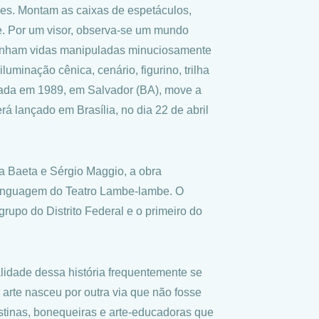
ues. Montam as caixas de espetáculos,
e. Por um visor, observa-se um mundo
ganham vidas manipuladas minuciosamente
minação cênica, cenário, figurino, trilha
riada em 1989, em Salvador (BA), move a
rá lançado em Brasília, no dia 22 de abril
na Baeta e Sérgio Maggio, a obra
 linguagem do Teatro Lambe-lambe. O
rupo do Distrito Federal e o primeiro do
lidade dessa história frequentemente se
a arte nasceu por outra via que não fosse
tinas, bonequeiras e arte-educadoras que