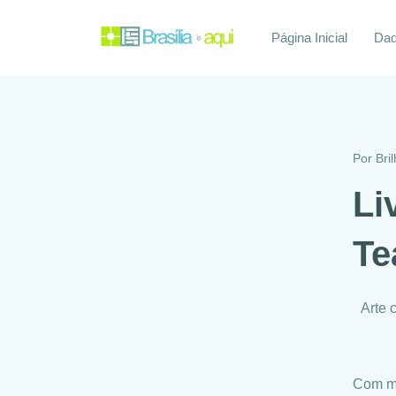
Página Inicial
Daq
Por
Bri
Li
Te
Arte 
Com mo