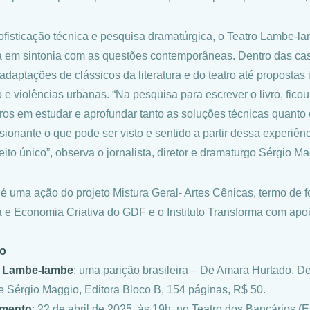
fisticação técnica e pesquisa dramatúrgica, o Teatro Lambe-l
a em sintonia com as questões contemporâneas. Dentro das cas
adaptações de clássicos da literatura e do teatro até proposta
o e violências urbanas. “Na pesquisa para escrever o livro, fico
ros em estudar e aprofundar tanto as soluções técnicas quanto 
sionante o que pode ser visto e sentido a partir dessa experiên
ito único”, observa o jornalista, diretor e dramaturgo Sérgio Ma
o é uma ação do projeto Mistura Geral- Artes Cênicas, termo de 
a e Economia Criativa do GDF e o Instituto Transforma com apoi
ço
o Lambe-lambe
: uma parição brasileira – De Amara Hurtado, De
e Sérgio Maggio, Editora Bloco B, 154 páginas, R$ 50.
mento
: 22 de abril de 2025, às 19h, no Teatro dos Bancários 