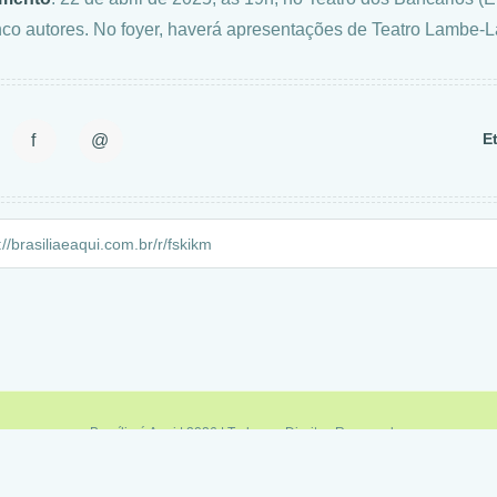
nco autores. No foyer, haverá apresentações de Teatro Lambe
E
f
@
Brasília é Aqui | 2026 | Todos os Direitos Reservados
Política de Privacidade
|
Termos de Uso
|
Fale Conosco
|
Feed RSS
Minas é Aqui
|
Sampa é Aqui
|
Rio é Aqui
|
Brasília é Aqui