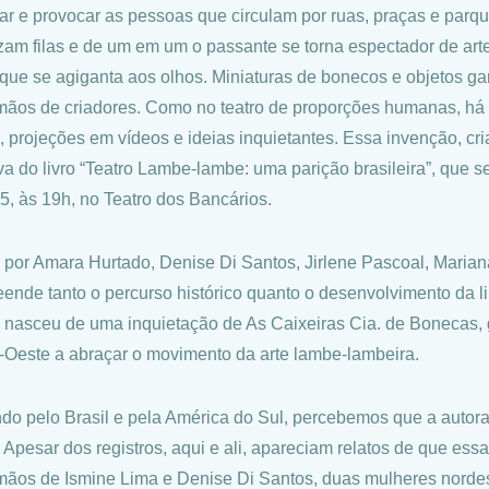
ar e provocar as pessoas que circulam por ruas, praças e parq
zam filas e de um em um o passante se torna espectador de art
que se agiganta aos olhos. Miniaturas de bonecos e objetos 
mãos de criadores. Como no teatro de proporções humanas, há ilu
, projeções em vídeos e ideias inquietantes. Essa invenção, c
va do livro “Teatro Lambe-lambe: uma parição brasileira”, que se
5, às 19h, no Teatro dos Bancários.
a por Amara Hurtado, Denise Di Santos, Jirlene Pascoal, Maria
ende tanto o percurso histórico quanto o desenvolvimento da
o nasceu de uma inquietação de As Caixeiras Cia. de Bonecas, g
-Oeste a abraçar o movimento da arte lambe-lambeira.
ndo pelo Brasil e pela América do Sul, percebemos que a autora
. Apesar dos registros, aqui e ali, apareciam relatos de que ess
mãos de Ismine Lima e Denise Di Santos, duas mulheres nordes