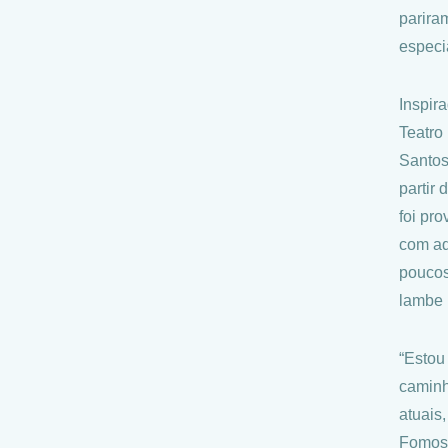
parira
especi
Inspir
Teatro
Santos
partir
foi pr
com aq
poucos
lambe 
“Estou
caminh
atuais
Fomos 