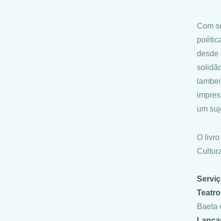
Com so
poétic
desde 
solidã
lambei
impres
um suje
O livr
Cultur
Servi
Teatr
Baeta 
Lança