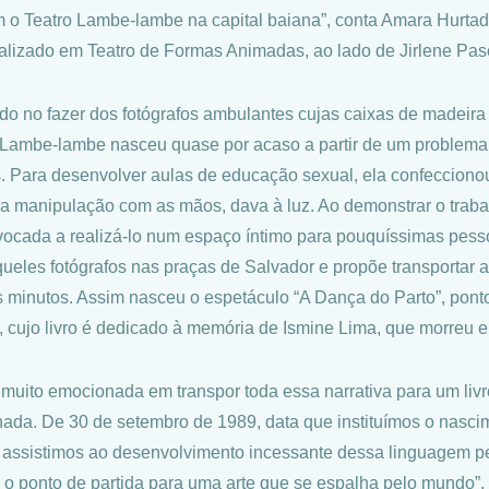
m o Teatro Lambe-lambe na capital baiana”, conta Amara Hurtado
alizado em Teatro de Formas Animadas, ao lado de Jirlene Pas
ado no fazer dos fotógrafos ambulantes cujas caixas de madeira
 Lambe-lambe nasceu quase por acaso a partir de um problema
. Para desenvolver aulas de educação sexual, ela confeccion
 da manipulação com as mãos, dava à luz. Ao demonstrar o traba
ovocada a realizá-lo num espaço íntimo para pouquíssimas pes
ueles fotógrafos nas praças de Salvador e propõe transportar a
 minutos. Assim nasceu o espetáculo “A Dança do Parto”, ponto 
, cujo livro é dedicado à memória de Ismine Lima, que morreu
 muito emocionada em transpor toda essa narrativa para um liv
ada. De 30 de setembro de 1989, data que instituímos o nasci
, assistimos ao desenvolvimento incessante dessa linguagem pe
o ponto de partida para uma arte que se espalha pelo mundo”,