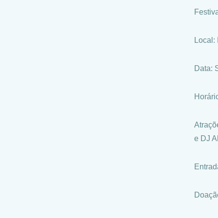
Festiv
Local:
Data: 
Horário
Atraçõ
e DJ Al
Entrad
Doação 