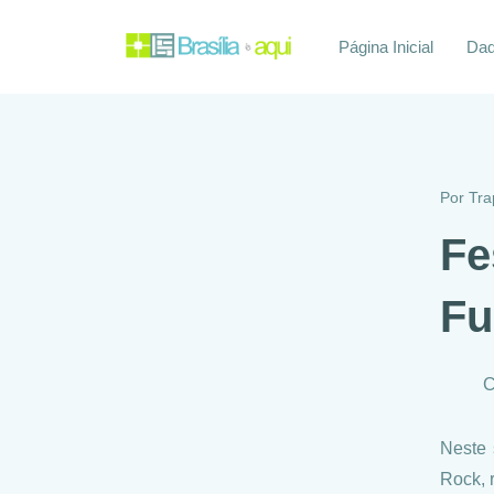
Página Inicial
Daq
Por
Tra
Fe
Fu
C
Neste 
Rock, 