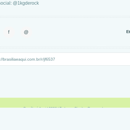
ocial: @1kgderock
E
f
@
Brasília é Aqui | 2026 | Todos os Direitos Reservados
Política de Privacidade
|
Termos de Uso
|
Fale Conosco
|
Feed RSS
Minas é Aqui
|
Sampa é Aqui
|
Rio é Aqui
|
Brasília é Aqui